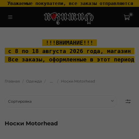
 Уважаемые покупатели, все заказы отправляются т
0
.widget-type_widget_v4_header_2_2ceac6a4533fc7a1fd6a391cb99fc4fc
.layout__content { padding-top: 20px; }
 !!!ВНИМАНИЕ!!! 
 с 8 по 18 августа 2026 года, м
агазин "
 Все заказы, оформленные в этот период 
Главная
Одежда
...
Носки Motorhead
Носки Motorhead