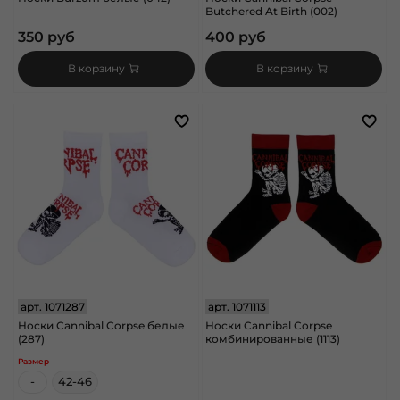
Butchered At Birth (002)
350 руб
400 руб
В корзину
В корзину
арт.
1071287
арт.
1071113
Носки Cannibal Corpse белые
Носки Cannibal Corpse
(287)
комбинированные (1113)
Размер
-
42-46