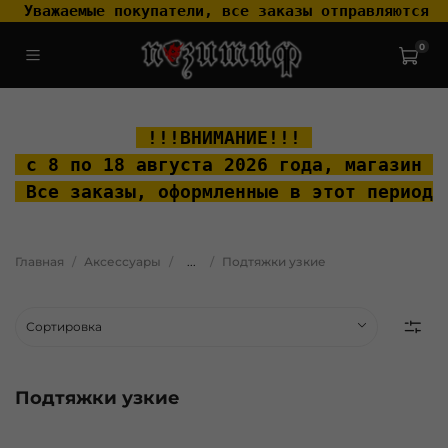
 Уважаемые покупатели, все заказы отправляются т
0
.widget-type_widget_v4_header_2_2ceac6a4533fc7a1fd6a391cb99fc4fc
.layout__content { padding-top: 20px; }
 !!!ВНИМАНИЕ!!! 
 с 8 по 18 августа 2026 года, м
агазин "
 Все заказы, оформленные в этот период 
Главная
Аксессуары
...
Подтяжки узкие
Подтяжки узкие