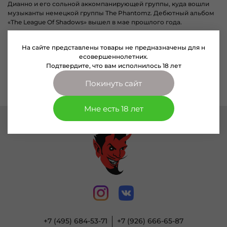
Дианно и его сольной аккомпанирующей группы, куда вошли
музыканты немецкой группы The Phantomz. Дебютный альбом
«The League Of Shadows» вышел в мае прошлого года.
На сайте представлены товары не предназначены для н
есовершеннолетних.
Подтвердите, что вам исполнилось 18 лет
По вашему запросу ничего не найдено
Покинуть сайт
Мне есть 18 лет
+7 (495) 684-53-71
+7 (926) 666-65-87