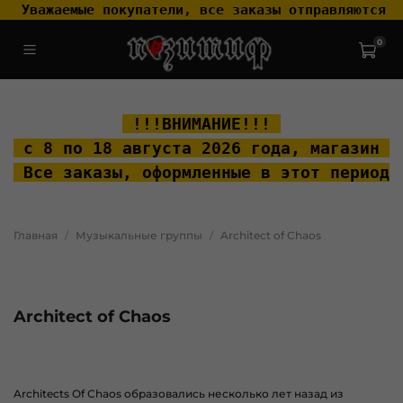
 Уважаемые покупатели, все заказы отправляются т
0
.widget-type_widget_v4_header_2_2ceac6a4533fc7a1fd6a391cb99fc4fc
.layout__content { padding-top: 20px; }
 !!!ВНИМАНИЕ!!! 
 с 8 по 18 августа 2026 года, м
агазин "
 Все заказы, оформленные в этот период 
Главная
Музыкальные группы
Architect of Chaos
Architect of Chaos
Architects Of Chaos образовались несколько лет назад из