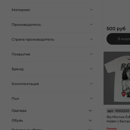
Материал
Производитель
500 руб
В кор
Страна производитель
Покрытие
Бренд
Комплектация
Пол
Одежда
арт.
1005320
Футболка Ed
Обувь
Halen ( белая
Размер
Головные уборы