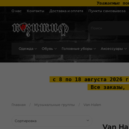
 Уважаемые по
О нас
Контакты
Доставка и оплата
Пункты самовывоза
Одежда
Обувь
Головные уборы
Аксессуары
.widget-type_widget_v4_header_2_2ceac6a4533fc7a1fd6a391cb99fc4fc .layo
 с 8 по 18 августа 2026 г
 Все заказы, 
Главная
Музыкальные группы
Van Halen
Van Ha