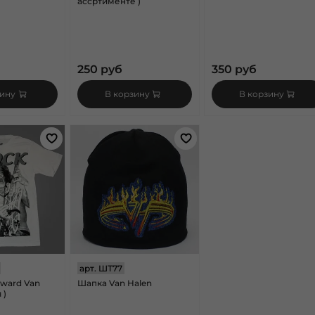
ассртименте )
250 руб
350 руб
зину
В корзину
В корзину
арт.
ШТ77
ward Van
Шапка Van Halen
 )