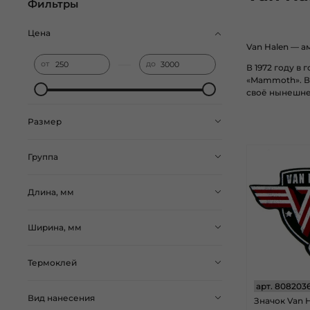
Фильтры
Цена
Van Halen
—
а
—
от
до
В
1972 году
в 
«Mammoth». В
своё нынешне
Размер
Группа
Длина, мм
Ширина, мм
Термоклей
арт.
808203
Вид нанесения
Значок Van H