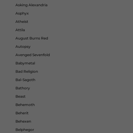
Asking Alexandria
Asphyx
Atheist
Attila
August Burns Red
Autopsy
Avenged Sevenfold
Babymetal
Bad Religion
Bal-Sagoth
Bathory
Beast
Behemoth
Beherit
Behexen
Belphegor