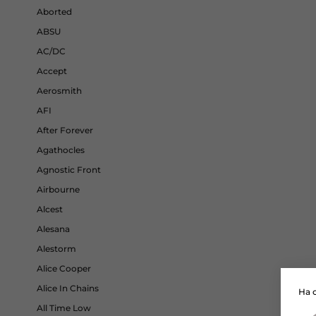
Aborted
ABSU
AC/DC
Accept
Aerosmith
AFI
After Forever
Agathocles
Agnostic Front
Airbourne
Alcest
Alesana
Alestorm
Alice Cooper
Alice In Chains
На 
All Time Low