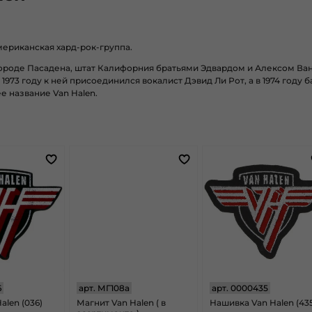
мериканская
хард-рок-группа.
городе
Пасадена, штат
Калифорния
братьями
Эдвардом
и
Алексом
Ван
1973 году
к ней присоединился вокалист
Дэвид Ли Рот, а в 1974 году 
е название
Van Halen
.
6
арт.
МГ108а
арт.
0000435
alen (036)
Магнит Van Halen ( в
Нашивка Van Halen (435