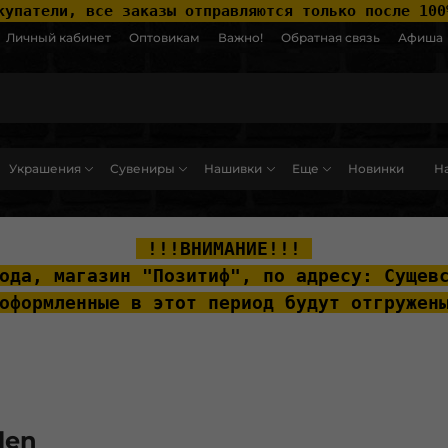
купатели, все заказы отправляются только после 100
Личный кабинет
Оптовикам
Важно!
Обратная связь
Афиша
Украшения
Сувениры
Нашивки
Еще
Новинки
На
ut__content { padding-top: 20px; }
 !!!ВНИМАНИЕ!!! 
ода, м
агазин "Позитиф", по адресу: Сущев
оформленные в этот период будут отгружен
len