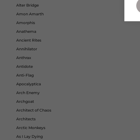
Alter Bridge
Amon Amarth
Amorphis
Anathema
Ancient Rites
Annihilator
Anthrax
Antidote
Anti-Flag
Apocalyptica
Arch Enemy
Archgoat
Architect of Chaos
Architects
Arctic Monkeys
As I Lay Dying