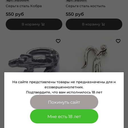
Серьга сталь Кобра
Серьга сталь костыль
550 руб
550 руб
В корзину
В корзину
На сайте представлены товары не предназначены для н
есовершеннолетних.
Подтвердите, что вам исполнилось 18 лет
арт.
9120008
арт.
9120007
Покинуть сайт
Серьга сталь крокодил
Серьга сталь крыло
550 руб
550 руб
Мне есть 18 лет
В корзину
В корзину