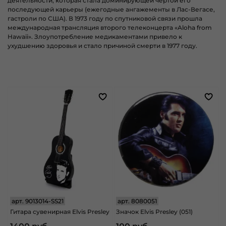
деятельности, которая стала доминирующей чертой его
последующей карьеры (ежегодные ангажементы в
Лас-Вегасе
,
гастроли по США). В 1973 году по спутниковой связи прошла
международная трансляция второго телеконцерта «
Aloha from
Hawaii
». Злоупотребление медикаментами привело к
ухудшению здоровья и стало причиной смерти в 1977 году.
арт.
9013014-SS21
арт.
8080051
Гитара сувенирная Elvis Presley
Значок Elvis Presley (051)