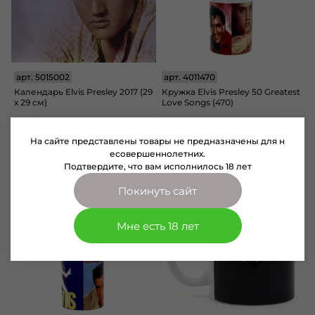
арт.
5015002
арт.
4011470
Календарь Elvis Presley 2017 (29
Кружка Elvis Presley 50 Greatest
х 29 см)
Love Songs (470)
2000 руб
450 руб
На сайте представлены товары не предназначены для н
В корзину
В корзину
есовершеннолетних.
Подтвердите, что вам исполнилось 18 лет
Покинуть сайт
Мне есть 18 лет