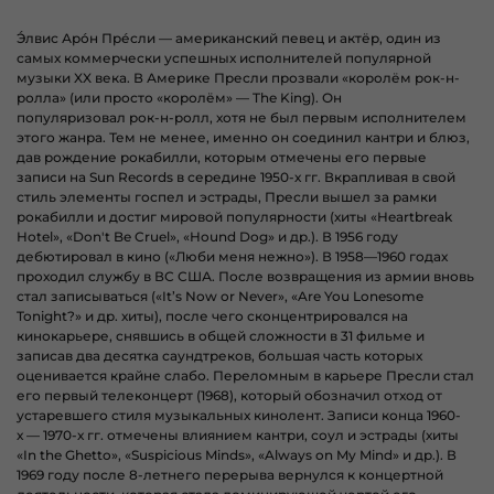
Э́лвис Аро́н Пре́сли
—
американский
певец
и
актёр
, один из
самых коммерчески успешных исполнителей
популярной
музыки
XX века
. В Америке Пресли прозвали «королём рок-н-
ролла» (или просто «королём» —
The King
). Он
популяризовал
рок-н-ролл
, хотя не был первым исполнителем
этого жанра. Тем не менее, именно он соединил
кантри
и
блюз
,
дав рождение
рокабилли
, которым отмечены его первые
записи на
Sun Records
в середине 1950-х гг. Вкрапливая в свой
стиль элементы
госпел
и эстрады, Пресли вышел за рамки
рокабилли и достиг мировой популярности (хиты «
Heartbreak
Hotel
», «
Don't Be Cruel
», «
Hound Dog
» и др.). В 1956 году
дебютировал в кино («
Люби меня нежно
»). В 1958—1960 годах
проходил службу в
ВС США
. После возвращения из армии вновь
стал записываться («
It’s Now or Never
», «
Are You Lonesome
Tonight?
» и др. хиты), после чего сконцентрировался на
кинокарьере, снявшись в общей сложности в 31 фильме и
записав два десятка
саундтреков
, большая часть которых
оценивается крайне слабо. Переломным в карьере Пресли стал
его первый
телеконцерт
(1968), который обозначил отход от
устаревшего стиля музыкальных кинолент. Записи конца 1960-
х — 1970-х гг. отмечены влиянием кантри, соул и эстрады (хиты
«
In the Ghetto
», «
Suspicious Minds
», «
Always on My Mind
» и др.). В
1969 году после 8-летнего перерыва вернулся к концертной