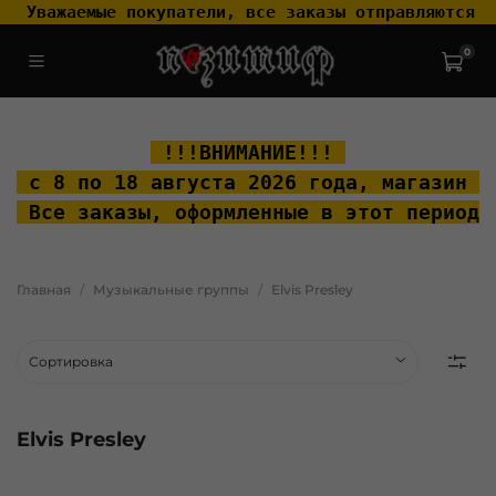
 Уважаемые покупатели, все заказы отправляются т
0
.widget-type_widget_v4_header_2_2ceac6a4533fc7a1fd6a391cb99fc4fc
.layout__content { padding-top: 20px; }
 !!!ВНИМАНИЕ!!! 
 с 8 по 18 августа 2026 года, м
агазин "
 Все заказы, оформленные в этот период 
Главная
Музыкальные группы
Elvis Presley
Elvis Presley