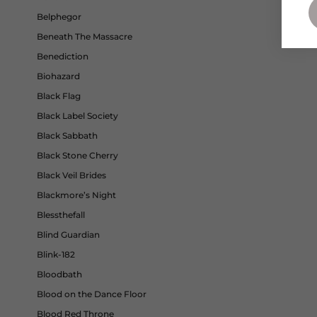
Belphegor
Beneath The Massacre
Benediction
Biohazard
Black Flag
Black Label Society
Black Sabbath
Black Stone Cherry
Black Veil Brides
Blackmore’s Night
Blessthefall
Blind Guardian
Blink-182
Bloodbath
Blood on the Dance Floor
Blood Red Throne