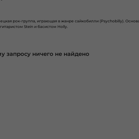
цкая рок-группа, играющая в жанре сайкобилли (Psychobilly). Основана
итаристом Stein и басистом Holly.
у запросу ничего не найдено