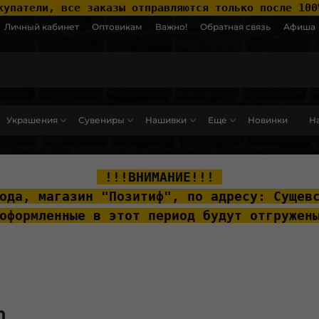
купатели, все заказы отправляются только после 100
Личный кабинет
Оптовикам
Важно!
Обратная связь
Афиша
Украшения
Сувениры
Нашивки
Еще
Новинки
На
ut__content { padding-top: 20px; }
 !!!ВНИМАНИЕ!!! 
ода, м
агазин "Позитиф", по адресу: Сущев
оформленные в этот период будут отгружен
n