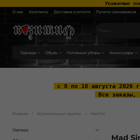
 Уважаемые по
О нас
Контакты
Доставка и оплата
Пункты самовывоза
Одежда
Обувь
Головные уборы
Аксессуары
.widget-type_widget_v4_header_2_2ceac6a4533fc7a1fd6a391cb99fc4fc .layo
 с 8 по 18 августа 2026 г
 Все заказы, 
Главная
Музыкальные группы
Mad Sin
Одежда
Mad Si