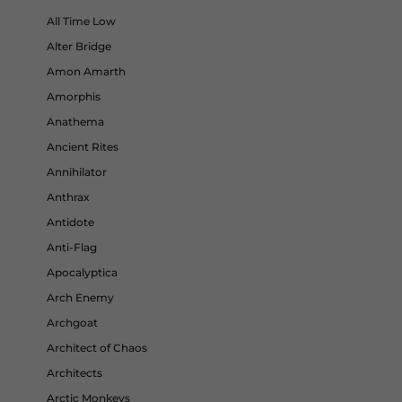
All Time Low
Alter Bridge
Amon Amarth
Amorphis
Anathema
Ancient Rites
Annihilator
Anthrax
Antidote
Anti-Flag
Apocalyptica
Arch Enemy
Archgoat
Architect of Chaos
Architects
Arctic Monkeys