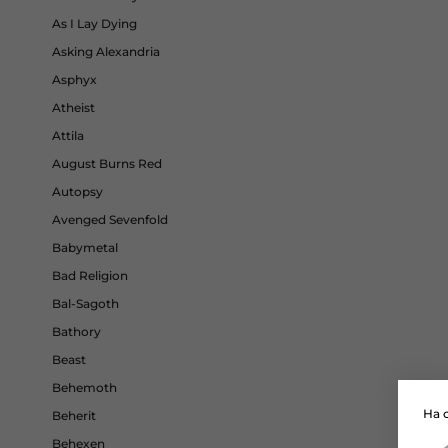
As I Lay Dying
Asking Alexandria
Asphyx
Atheist
Attila
August Burns Red
Autopsy
Avenged Sevenfold
Babymetal
Bad Religion
Bal-Sagoth
Bathory
Beast
Behemoth
На 
Beherit
Behexen