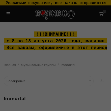
 Уважаемые покупатели, все заказы отправляются т
0
.widget-type_widget_v4_header_2_2ceac6a4533fc7a1fd6a391cb99fc4fc
.layout__content { padding-top: 20px; }
 !!!ВНИМАНИЕ!!! 
 с 8 по 18 августа 2026 года, м
агазин "
 Все заказы, оформленные в этот период 
Главная
Музыкальные группы
Immortal
Immortal