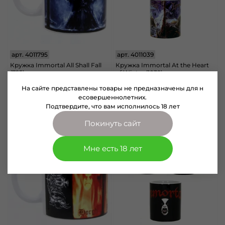
арт.
4011795
арт.
4011039
Кружка Immortal All Shall Fall
Кружка Immortal At the Heart
(795)
of Winter (1039)
450 руб
450 руб
На сайте представлены товары не предназначены для н
есовершеннолетних.
В корзину
В корзину
Подтвердите, что вам исполнилось 18 лет
Покинуть сайт
Мне есть 18 лет