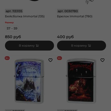
арт.
1133135
арт.
0030780
Бейсболка Immortal (135)
Брелок Immortal (780)
Размер
57 - 59
850 руб
400 руб
В корзину
В корзину
18+
18+