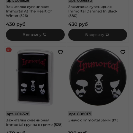
арт.
0016526
арт.
0016580
Зажигалка сувенирная
Зажигалка сувенирная
Immortal At The Heart Of
Immortal Damned In Black
Winter (526)
(580)
430 руб
430 руб
В корзину
В корзину
18+
арт.
0016528
арт.
8080171
Зажигалка сувенирная
Значок Immortal 36мм (171)
Immortal группа в гриме (528)