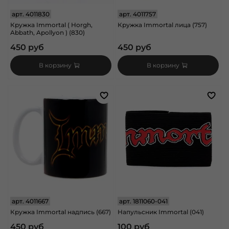
арт.
4011830
арт.
4011757
Кружка Immortal ( Horgh,
Кружка Immortal лица (757)
Abbath, Apollyon ) (830)
450 руб
450 руб
В корзину
В корзину
арт.
4011667
арт.
1811060-041
Кружка Immortal надпись (667)
Напульсник Immortal (041)
450 руб
100 руб