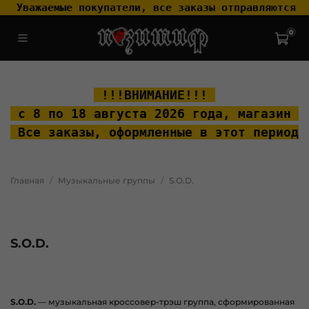
 Уважаемые покупатели, все заказы отправляются т
0
.widget-type_widget_v4_header_2_2ceac6a4533fc7a1fd6a391cb99fc4fc
.layout__content { padding-top: 20px; }
 !!!ВНИМАНИЕ!!! 
 с 8 по 18 августа 2026 года, м
агазин "
 Все заказы, оформленные в этот период 
Главная
Музыкальные группы
S.O.D.
S.O.D.
S.O.D.
— музыкальная кроссовер-трэш группа, сформированная