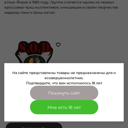
в Нью-Йорке в 1985 году. Группа считается одним из первых
кроссовер-трэш коллективов, смешавших в своём творчестве
хардкор-панк и трэш-метал.
На сайте представлены товары не предназначены для н
есовершеннолетних.
Подтвердите, что вам исполнилось 18 лет
Покинуть сайт
арт.
0006262
Мне есть 18 лет
Нашивка S.O.D. (6262)
350 руб