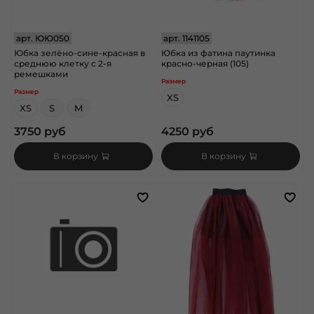
арт.
ЮЮ050
арт.
1141105
Юбка зелёно-сине-красная в
Юбка из фатина паутинка
среднюю клетку с 2-я
красно-черная (105)
ремешками
Размер
Размер
XS
XS
S
M
3750 руб
4250 руб
В корзину
В корзину