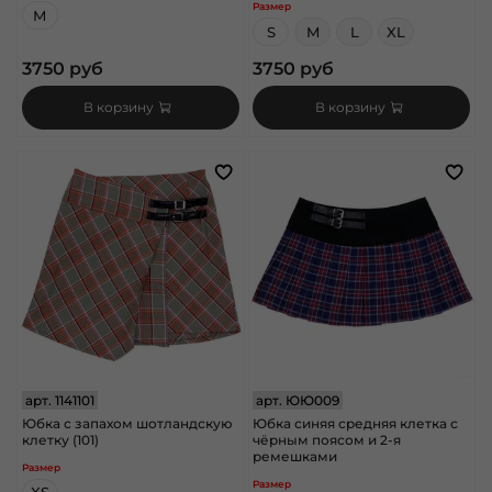
Размер
M
S
M
L
XL
3750 руб
3750 руб
В корзину
В корзину
арт.
1141101
арт.
ЮЮ009
Юбка с запахом шотландскую
Юбка синяя средняя клетка с
клетку (101)
чёрным поясом и 2-я
ремешками
Размер
Размер