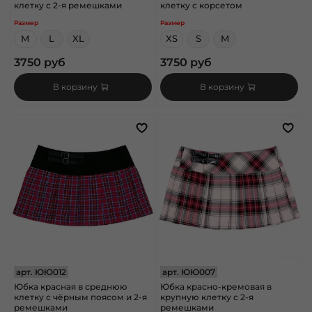
клетку с 2-я ремешками
клетку с корсетом
Размер
Размер
M
L
XL
XS
S
M
3750 руб
3750 руб
В корзину
В корзину
арт.
ЮЮ012
арт.
ЮЮ007
Юбка красная в среднюю
Юбка красно-кремовая в
клетку с чёрным поясом и 2-я
крупную клетку с 2-я
ремешками
ремешками