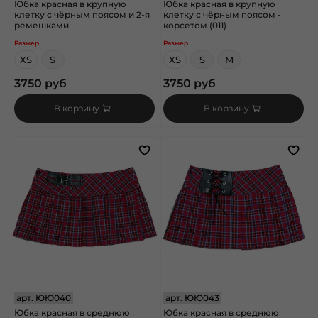
Юбка красная в крупную
Юбка красная в крупную
клетку с чёрным поясом и 2-я
клетку с чёрным поясом -
ремешками
корсетом (011)
Размер
Размер
XS
S
XS
S
M
3750 руб
3750 руб
В корзину
В корзину
арт.
ЮЮ040
арт.
ЮЮ043
Юбка красная в среднюю
Юбка красная в среднюю