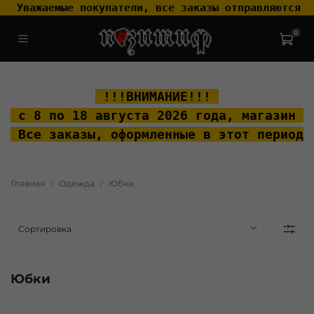
 Уважаемые покупатели, все заказы отправляются т
0
.widget-type_widget_v4_header_2_2ceac6a4533fc7a1fd6a391cb99fc4fc
.layout__content { padding-top: 20px; }
 !!!ВНИМАНИЕ!!! 
 с 8 по 18 августа 2026 года, м
агазин "
 Все заказы, оформленные в этот период 
Главная
Одежда
Юбки
Юбки