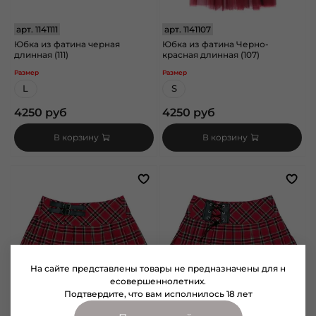
арт.
1141111
арт.
1141107
Юбка из фатина черная
Юбка из фатина Черно-
длинная (111)
красная длинная (107)
Размер
Размер
L
S
4250 руб
4250 руб
В корзину
В корзину
На сайте представлены товары не предназначены для н
есовершеннолетних.
Подтвердите, что вам исполнилось 18 лет