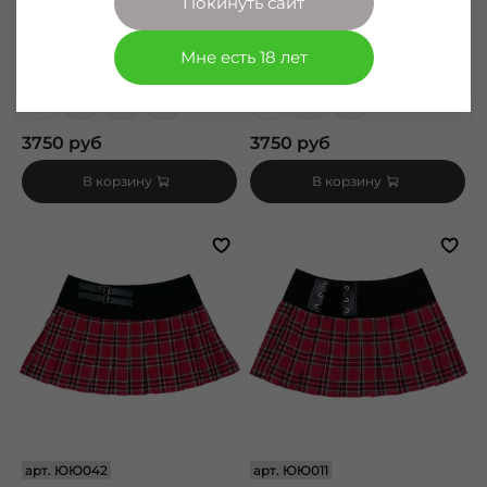
Покинуть сайт
арт.
ЮЮ001
арт.
ЮЮ010
Юбка красная в крупную
Юбка красная в крупную
клетку с 2-я ремешками (001)
клетку с корсетом (010)
Мне есть 18 лет
Размер
Размер
S
M
L
XL
XS
S
M
3750 руб
3750 руб
В корзину
В корзину
арт.
ЮЮ042
арт.
ЮЮ011