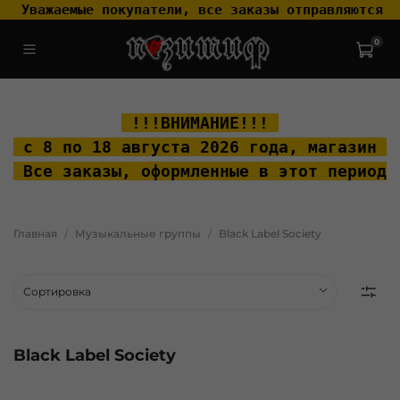
 Уважаемые покупатели, все заказы отправляются т
0
.widget-type_widget_v4_header_2_2ceac6a4533fc7a1fd6a391cb99fc4fc
.layout__content { padding-top: 20px; }
 !!!ВНИМАНИЕ!!! 
 с 8 по 18 августа 2026 года, м
агазин "
 Все заказы, оформленные в этот период 
Главная
Музыкальные группы
Black Label Society
Black Label Society