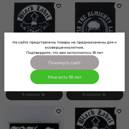
На сайте представлены товары не предназначены для н
есовершеннолетних.
Подтвердите, что вам исполнилось 18 лет
Покинуть сайт
арт.
0003323
арт.
0003254
Нашивка Black Label Society
Нашивка Black Label Society
SDMF (323)
The Almighty (254)
Мне есть 18 лет
180 руб
180 руб
В корзину
В корзину