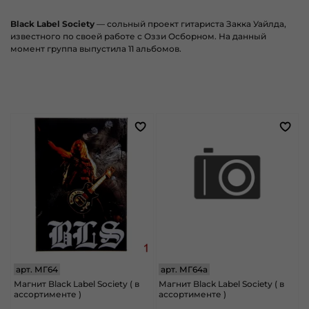
Black Label Society
— сольный проект гитариста Закка Уайлда,
известного по своей работе с Оззи Осборном. На данный
момент группа выпустила 11 альбомов.
арт.
МГ64
арт.
МГ64а
Магнит Black Label Society ( в
Магнит Black Label Society ( в
ассортименте )
ассортименте )