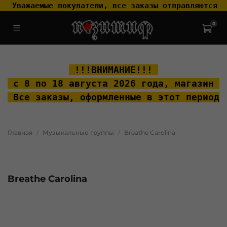
 Уважаемые покупатели, все заказы отправляются т
0
.widget-type_widget_v4_header_2_2ceac6a4533fc7a1fd6a391cb99fc4fc
.layout__content { padding-top: 20px; }
 !!!ВНИМАНИЕ!!! 
 с 8 по 18 августа 2026 года, м
агазин "
 Все заказы, оформленные в этот период 
Главная
Музыкальные группы
Breathe Carolina
Breathe Carolina