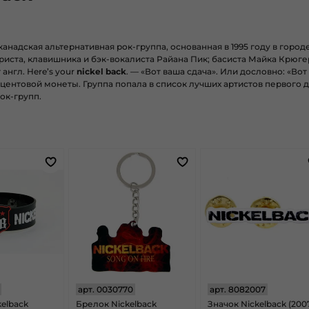
анадская альтернативная рок-группа, основанная в 1995 году в город
риста, клавишника и бэк-вокалиста Райана Пик; басиста Майка Крюг
 англ.
Here’s your
nickel back
.
— «Вот ваша сдача». Или дословно: «Вот 
центовой монеты. Группа попала в список лучших артистов первого де
ок-групп.
арт.
0030770
арт.
8082007
kelback
Брелок Nickelback
Значок Nickelback (200