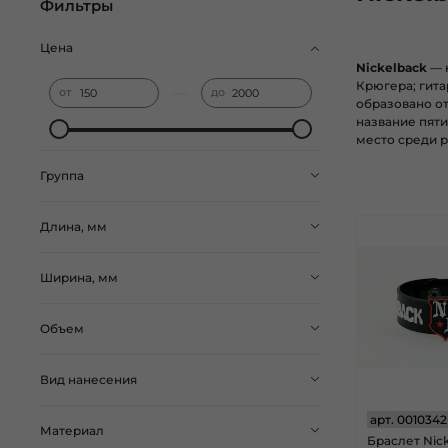
Фильтры
Цена
Nickelback
— к
Крюгера; гита
—
от
до
образовано от
название пяти
место среди р
Группа
Длина, мм
Ширина, мм
Объем
Вид нанесения
арт.
0010342
Материал
Браслет Nic