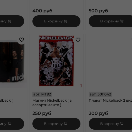
400 руб
500 руб
зину
В корзину
В корзину
арт.
МГ92
арт.
5011042
lback (
Магнит Nickelback ( в
Плакат Nickelback 2 ви
ассортименте )
250 руб
200 руб
зину
В корзину
В корзину