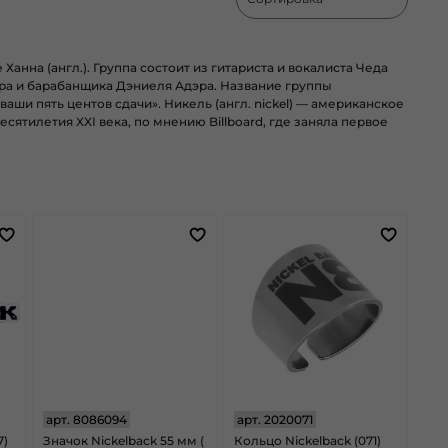
е Ханна
(англ.)
. Группа состоит из гитариста и вокалиста Чеда
ера и барабанщика Дэниеля Адэра. Название группы
ваши пять центов сдачи». Никель (англ.
nickel
) — американское
сятилетия XXI века, по мнению Billboard, где заняла первое
арт.
8086094
арт.
2020071
7)
Значок Nickelback 55 мм (
Кольцо Nickelback (071)