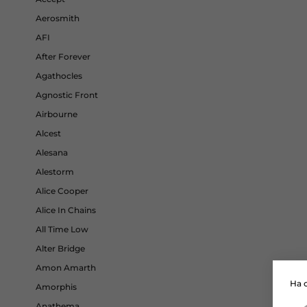
Aerosmith
AFI
After Forever
Agathocles
Agnostic Front
Airbourne
Alcest
Alesana
Alestorm
Alice Cooper
Alice In Chains
All Time Low
Alter Bridge
Amon Amarth
На 
Amorphis
Anathema