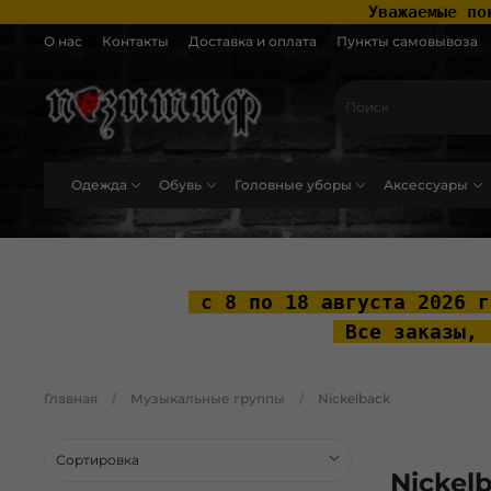
 Уважаемые по
О нас
Контакты
Доставка и оплата
Пункты самовывоза
Одежда
Обувь
Головные уборы
Аксессуары
.widget-type_widget_v4_header_2_2ceac6a4533fc7a1fd6a391cb99fc4fc .layo
 с 8 по 18 августа 2026 г
 Все заказы, 
Главная
Музыкальные группы
Nickelback
Nickel