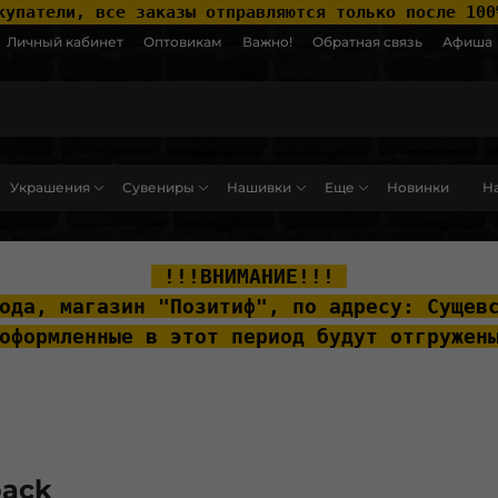
купатели, все заказы отправляются только после 100
Личный кабинет
Оптовикам
Важно!
Обратная связь
Афиша
Украшения
Сувениры
Нашивки
Еще
Новинки
На
ut__content { padding-top: 20px; }
 !!!ВНИМАНИЕ!!! 
ода, м
агазин "Позитиф", по адресу: Сущев
оформленные в этот период будут отгружен
back