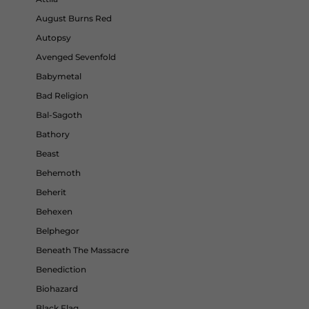
August Burns Red
Autopsy
Avenged Sevenfold
Babymetal
Bad Religion
Bal-Sagoth
Bathory
Beast
Behemoth
Beherit
Behexen
Belphegor
Beneath The Massacre
Benediction
Biohazard
Black Flag