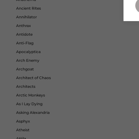
Ancient Rites
Annihilator
Anthrax
Antidote
Anti-Flag
Apocalyptica
Arch Enemy
Archgoat
Architect of Chaos
Architects
Arctic Monkeys
As I Lay Dying
Asking Alexandria
Asphyx
Atheist
Attila