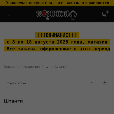
 Уважаемые покупатели, все заказы отправляются т
0
.widget-type_widget_v4_header_2_2ceac6a4533fc7a1fd6a391cb99fc4fc
.layout__content { padding-top: 20px; }
 !!!ВНИМАНИЕ!!! 
 с 8 по 18 августа 2026 года, м
агазин "
 Все заказы, оформленные в этот период 
Главная
Украшения
...
Штанги
Штанги