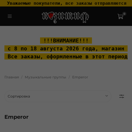
 Уважаемые покупатели, все заказы отправляются т
0
.widget-type_widget_v4_header_2_2ceac6a4533fc7a1fd6a391cb99fc4fc
.layout__content { padding-top: 20px; }
 !!!ВНИМАНИЕ!!! 
 с 8 по 18 августа 2026 года, м
агазин "
 Все заказы, оформленные в этот период 
Главная
Музыкальные группы
Emperor
Emperor