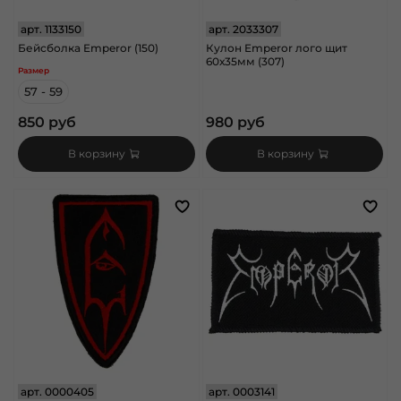
арт.
1133150
арт.
2033307
Бейсболка Emperor (150)
Кулон Emperor лого щит
60х35мм (307)
Размер
57 - 59
850 руб
980 руб
В корзину
В корзину
арт.
0000405
арт.
0003141