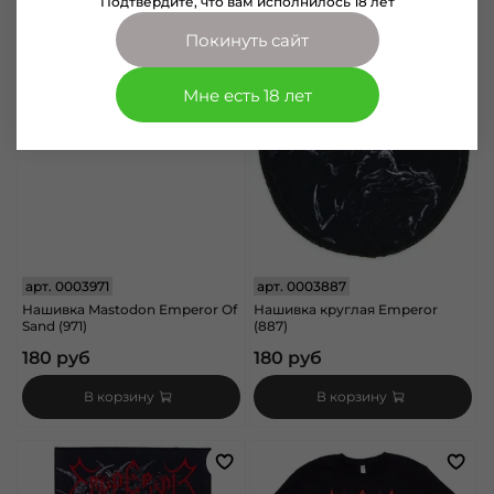
Подтвердите, что вам исполнилось 18 лет
Покинуть сайт
Мне есть 18 лет
арт.
0003971
арт.
0003887
Нашивка Mastodon Emperor Of
Нашивка круглая Emperor
Sand (971)
(887)
180 руб
180 руб
В корзину
В корзину