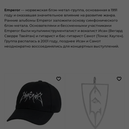
Emperor
— норвежская блэк-метал-группа, основанная в 1991
году и оказавшая значительное влияние на развитие жанра.
Ранние альбомы Emperor заложили основу симфонического
блэк-метала. Основателями и бессменными участниками
Emperor были мультиинструменталист и вокалист Исан (Вегард
Сверре Твейтан) и гитарист и бас-гитарист Самот (Томас Хауген).
Группа распалась в 2001 году, позднее Исан и Самот
неоднократно воссоединялись для концертных выступлений.