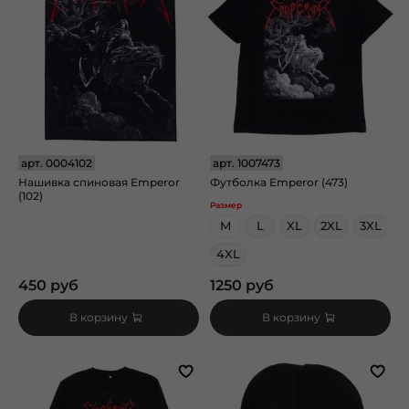
арт.
0004102
арт.
1007473
Нашивка спиновая Emperor
Футболка Emperor (473)
(102)
Размер
M
L
XL
2XL
3XL
4XL
450 руб
1250 руб
В корзину
В корзину