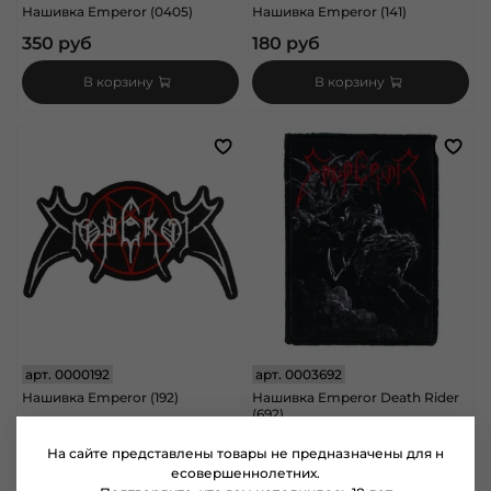
Нашивка Emperor (0405)
Нашивка Emperor (141)
350 руб
180 руб
В корзину
В корзину
арт.
0000192
арт.
0003692
Нашивка Emperor (192)
Нашивка Emperor Death Rider
(692)
350 руб
180 руб
На сайте представлены товары не предназначены для н
есовершеннолетних.
В корзину
В корзину