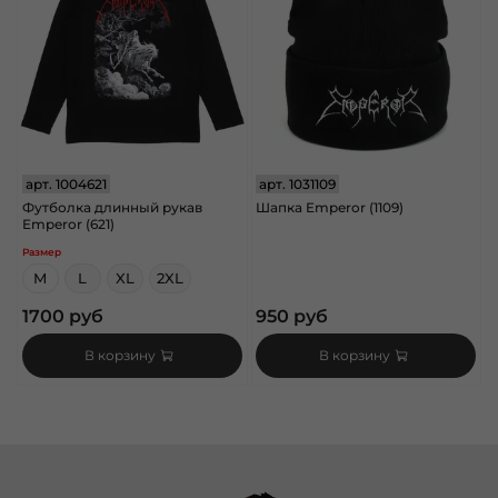
арт.
1004621
арт.
1031109
Футболка длинный рукав
Шапка Emperor (1109)
Emperor (621)
Размер
M
L
XL
2XL
1700 руб
950 руб
В корзину
В корзину