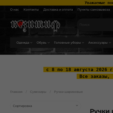
 Уважаемые по
О нас
Контакты
Доставка и оплата
Пункты самовывоза
Одежда
Обувь
Головные уборы
Аксессуары
.widget-type_widget_v4_header_2_2ceac6a4533fc7a1fd6a391cb99fc4fc .layo
 с 8 по 18 августа 2026 г
 Все заказы, 
Главная
Сувениры
Ручки шариковые
Ручки