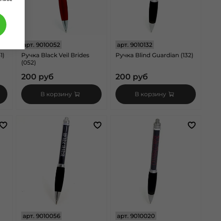
арт.
9010052
арт.
9010132
1)
Ручка Black Veil Brides
Ручка Blind Guardian (132)
(052)
200 руб
200 руб
В корзину
В корзину
арт.
9010056
арт.
9010020