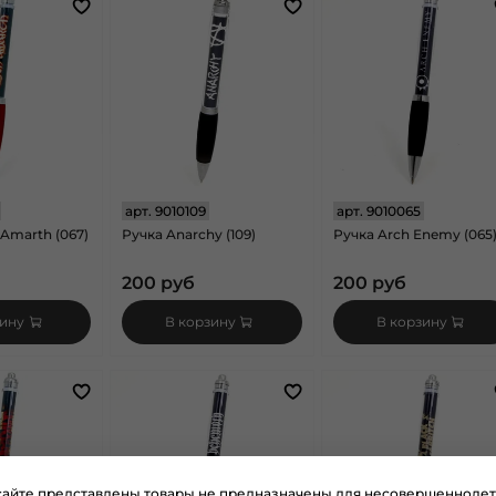
арт.
9010109
арт.
9010065
Amarth (067)
Ручка Anarchy (109)
Ручка Arch Enemy (065
200 руб
200 руб
зину
В корзину
В корзину
сайте представлены товары не предназначены для несовершеннолет