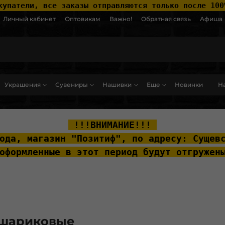
купатели, все заказы отправляются только после 100
Личный кабинет
Оптовикам
Важно!
Обратная связь
Афиша
Украшения
Сувениры
Нашивки
Еще
Новинки
На
ut__content { padding-top: 20px; }
 !!!ВНИМАНИЕ!!! 
ода, м
агазин "Позитиф", по адресу: Сущев
оформленные в этот период будут отгружен
 шариковые