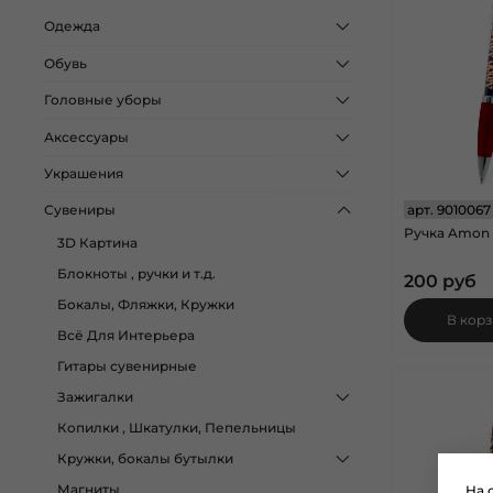
Одежда
Обувь
Головные уборы
Аксессуары
Украшения
арт.
9010067
Сувениры
Ручка Amon 
3D Картина
Блокноты , ручки и т.д.
200 руб
Бокалы, Фляжки, Кружки
В кор
Всё Для Интерьера
Гитары сувенирные
Зажигалки
Копилки , Шкатулки, Пепельницы
Кружки, бокалы бутылки
Магниты
На 