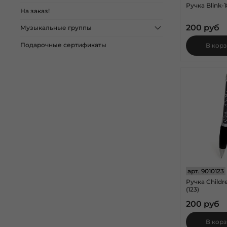
Ручка Blink-1
На заказ!
200 руб
Музыкальные группы
Подарочные сертификаты
В кор
арт.
9010123
Ручка Child
(123)
200 руб
В кор