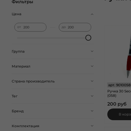
Фильтры
Цена
—
от
до
Группа
Материал
Страна производитель
арт.
9010058
Ручка 30 Sec
(058)
Тег
200 руб
Бренд
В кор
Комплектация