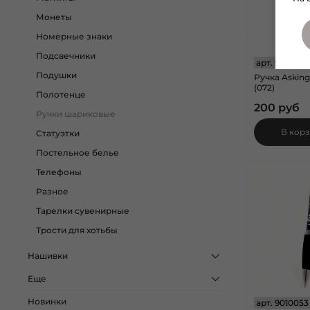
Монеты
Номерные знаки
Подсвечники
арт.
9010072
Подушки
Ручка Asking
(072)
Полотенце
200 руб
Ручки шариковые
В кор
Статуэтки
Постельное белье
Телефоны
Разное
Тарелки сувенирные
Трости для хотьбы
Нашивки
Еще
Новинки
арт.
9010053