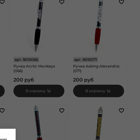
арт.
9010066
арт.
9010071
)
Ручка Arctic Monkeys
Ручка Asking Alexandria
(066)
(071)
200 руб
200 руб
В корзину
В корзину
них.