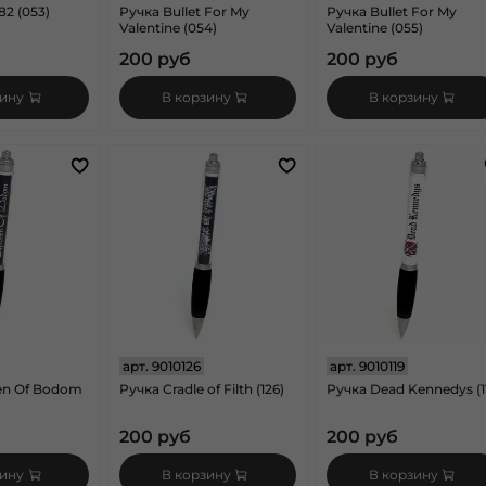
82 (053)
Ручка Bullet For My
Ручка Bullet For My
Valentine (054)
Valentine (055)
200 руб
200 руб
зину
В корзину
В корзину
арт.
9010126
арт.
9010119
ren Of Bodom
Ручка Cradle of Filth (126)
Ручка Dead Kennedys (1
200 руб
200 руб
зину
В корзину
В корзину