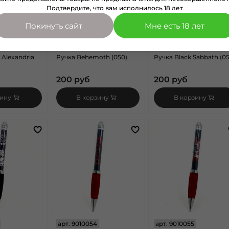
Подтвердите, что вам исполнилось 18 лет
Покинуть сайт
Мне есть 18 лет
арт.
9010050
арт.
9010051
 Alexandria
Ручка Behemoth (050)
Ручка Black Sabbath (05
200 руб
200 руб
зину
В корзину
В корзину
арт.
9010054
арт.
9010055