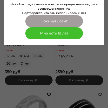
На сайте представлены товары не предназначены для н
есовершеннолетних.
Подтвердите, что вам исполнилось 18 лет
Покинуть сайт
Мне есть 18 лет
арт.
2021227
арт.
R-H2178
Кольцо Сетка плетеное
Кольцо Смерть с красными
черное (227)
глазами
Размер
Размер
17 мм
18 мм
19 мм
13 (22,2 мм)
20 мм
21 мм
350 руб
2590 руб
В корзину
В корзину