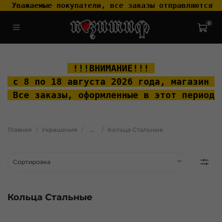
 Уважаемые покупатели, все заказы отправляются т
0
.widget-type_widget_v4_header_2_2ceac6a4533fc7a1fd6a391cb99fc4fc
.layout__content { padding-top: 20px; }
 !!!ВНИМАНИЕ!!! 
 с 8 по 18 августа 2026 года, м
агазин "
 Все заказы, оформленные в этот период 
Главная
Украшения
...
Кольца Стальные
Кольца Стальные