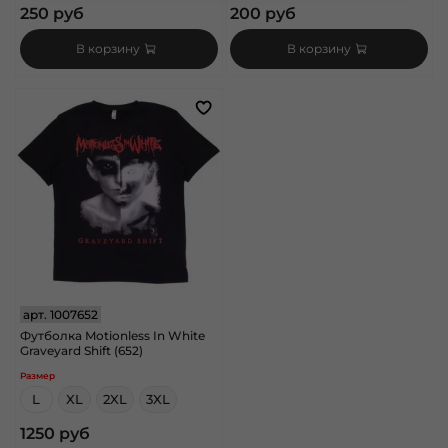
250 руб
200 руб
В корзину
В корзину
арт.
1007652
Футболка Motionless In White
Graveyard Shift (652)
Размер
L
XL
2XL
3XL
1250 руб