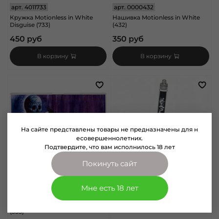
арт.
4011733
арт.
0000432
Кружка Motionless in White
Нашивка Motionless in White
Disguise (733)
(432)
450 руб
350 руб
В корзину
В корзину
На сайте представлены товары не предназначены для н
есовершеннолетних.
Подтвердите, что вам исполнилось 18 лет
Покинуть сайт
арт.
8040355
арт.
9010128
Мне есть 18 лет
Обложка для паспорта
Ручка Motionless In White (128)
Motionless in White Disguise
(355)