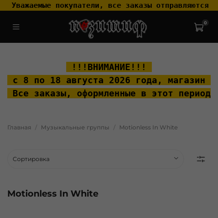
 Уважаемые покупатели, все заказы отправляются т
0
.widget-type_widget_v4_header_2_2ceac6a4533fc7a1fd6a391cb99fc4fc
.layout__content { padding-top: 20px; }
 !!!ВНИМАНИЕ!!! 
 с 8 по 18 августа 2026 года, м
агазин "
 Все заказы, оформленные в этот период 
Главная
Музыкальные группы
Motionless In White
Motionless In White