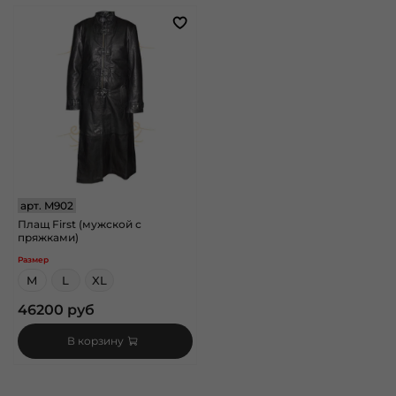
арт.
M902
Плащ First (мужской с
пряжками)
Размер
M
L
XL
46200 руб
В корзину