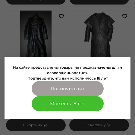
На сайте представлены товары не предназначены для н
есовершеннолетних.
Подтвердите, что вам исполнилось 18 лет
арт.
L804
арт.
M901
Плащ First (женский с
Плащ First (мужской)
Покинуть сайт
пряжками)
Размер
Размер
S
M
L
Мне есть 18 лет
L
46200 руб
46200 руб
В корзину
В корзину