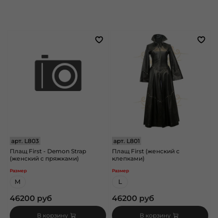
арт.
L803
арт.
L801
Плащ First - Demon Strap
Плащ First (женский с
(женский с пряжками)
клепками)
Размер
Размер
M
L
46200 руб
46200 руб
В корзину
В корзину