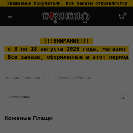
 Уважаемые покупатели, все заказы отправляются т
0
.widget-type_widget_v4_header_2_2ceac6a4533fc7a1fd6a391cb99fc4fc
.layout__content { padding-top: 20px; }
 !!!ВНИМАНИЕ!!! 
 с 8 по 18 августа 2026 года, м
агазин "
 Все заказы, оформленные в этот период 
Главная
Одежда
...
Кожаные Плащи
Кожаные Плащи