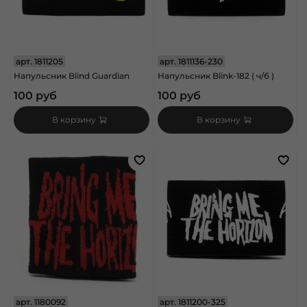
арт.
1811205
арт.
1811136-230
Напульсник Blind Guardian
Напульсник Blink-182 ( ч/б )
100 руб
100 руб
В корзину
В корзину
арт.
1180092
арт.
1811200-325