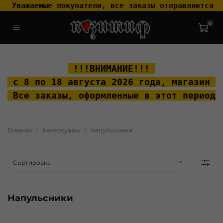
 Уважаемые покупатели, все заказы отправляются т
0
.widget-type_widget_v4_header_2_2ceac6a4533fc7a1fd6a391cb99fc4fc
.layout__content { padding-top: 20px; }
 !!!ВНИМАНИЕ!!! 
 с 8 по 18 августа 2026 года, м
агазин "
 Все заказы, оформленные в этот период 
Главная
Аксессуары
Напульсники
Напульсники