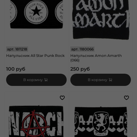
арт.
1811218
арт.
1180066
Напульсник All Star Punk Rock
Напульсник Amon Amarth
(066)
100 руб
250 руб
В корзину
В корзину