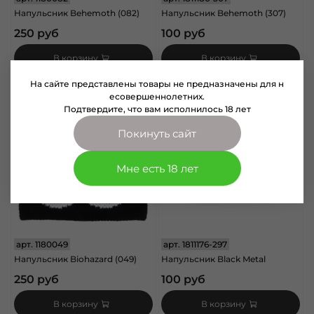
Напульсник Behemoth (082)
Напульсник Behemoth (307)
250 руб
100 руб
В корзину
В корзину
На сайте представлены товары не предназначены для н
есовершеннолетних.
Подтвердите, что вам исполнилось 18 лет
Покинуть сайт
Мне есть 18 лет
арт.
1180049
арт.
1811176-297
Напульсник Biohazard (049)
Напульсник Black Metal
250 руб
100 руб
В корзину
В корзину