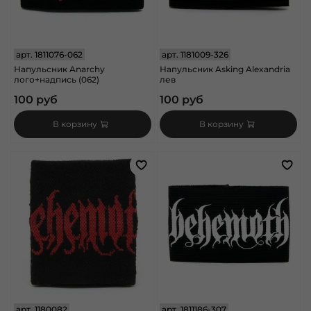
арт.
1811076-062
арт.
1181009-326
Напульсник Anarchy
Напульсник Asking Alexandria
лого+надпись (062)
лев
100 руб
100 руб
В корзину
В корзину
арт.
1180082
арт.
1811186-307