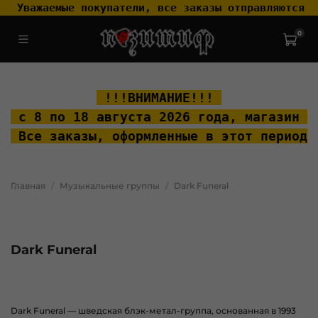
 Уважаемые покупатели, все заказы отправляются т
0
.widget-type_widget_v4_header_2_2ceac6a4533fc7a1fd6a391cb99fc4fc
.layout__content { padding-top: 20px; }
 !!!ВНИМАНИЕ!!! 
 с 8 по 18 августа 2026 года, м
агазин "
 Все заказы, оформленные в этот период 
Главная
Музыкальные группы
Dark Funeral
Dark Funeral
Dark Funeral
— шведская
блэк-метал
-группа, основанная в 1993