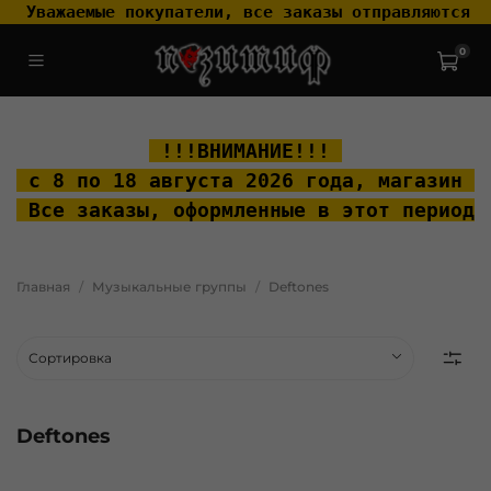
 Уважаемые покупатели, все заказы отправляются т
0
.widget-type_widget_v4_header_2_2ceac6a4533fc7a1fd6a391cb99fc4fc
.layout__content { padding-top: 20px; }
 !!!ВНИМАНИЕ!!! 
 с 8 по 18 августа 2026 года, м
агазин "
 Все заказы, оформленные в этот период 
Главная
Музыкальные группы
Deftones
Deftones