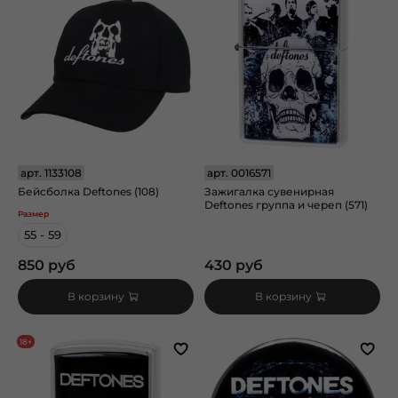
арт.
1133108
арт.
0016571
Бейсболка Deftones (108)
Зажигалка сувенирная
Deftones группа и череп (571)
Размер
55 - 59
850 руб
430 руб
В корзину
В корзину
18+