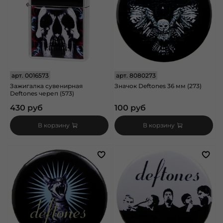
арт.
0016573
арт.
8080273
Зажигалка сувенирная
Значок Deftones 36 мм (273)
Deftones череп (573)
430 руб
100 руб
В корзину
В корзину