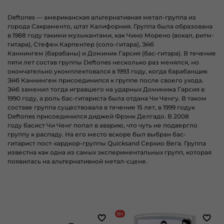
Deftones
—
американская
альтернативная метал
-группа
из
города
Сакраменто
, штат
Калифорния
. Группа была образована
в
1988 году
такими музыкантами, как
Чино Морено
(
вокал
,
ритм-
гитара
),
Стефен Карпентер
(
соло-гитара
),
Эйб
Каннингем
(
барабаны
) и Доминик Гарсия (
бас-гитара
). В течение
пяти лет состав группы Deftones несколько раз менялся, но
окончательно укомплектовался в 1993 году, когда барабанщик
Эйб Каннингем присоединился к группе после своего ухода.
Эйб заменил тогда игравшего на ударных Доминика Гарсия в
1990 году, а роль бас-гитариста была отдана
Чи Ченгу
. В таком
составе группа существовала в течение 15 лет, в 1999 годук
Deftones присоединился
диджей
Фрэнк Делгадо
. В
2008
году
басист Чи Ченг попал в аварию, что чуть не подвергло
группу к распаду. На его место вскоре был выбран бас-
гитарист
пост-хардкор
-группы
Quicksand
Серхио Вега
. Группа
известна как одна из самых
экспериментальных групп
, которая
появилась на альтернативной метал-сцене.
18+