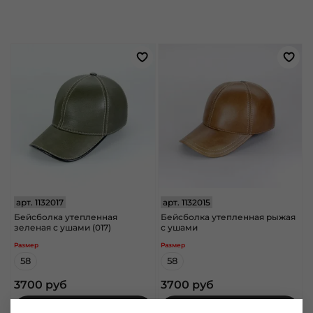
арт.
1132017
арт.
1132015
Бейсболка утепленная
Бейсболка утепленная рыжая
зеленая с ушами (017)
с ушами
Размер
Размер
58
58
3700 руб
3700 руб
В корзину
В корзину