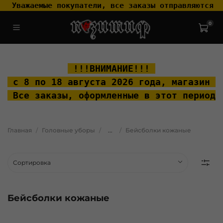
 Уважаемые покупатели, все заказы отправляются т
0
.widget-type_widget_v4_header_2_2ceac6a4533fc7a1fd6a391cb99fc4fc
.layout__content { padding-top: 20px; }
 !!!ВНИМАНИЕ!!! 
 с 8 по 18 августа 2026 года, м
агазин "
 Все заказы, оформленные в этот период 
Главная
Головные уборы
...
Бейсболки кожаные
Бейсболки кожаные