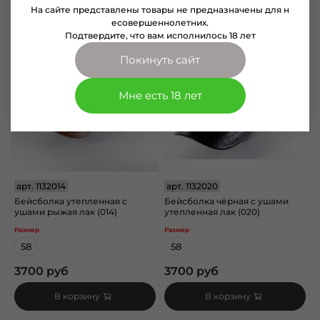
На сайте представлены товары не предназначены для н
есовершеннолетних.
Подтвердите, что вам исполнилось 18 лет
Покинуть сайт
Мне есть 18 лет
арт.
1132014
арт.
1132020
Бейсболка утепленная с
Бейсболка чёрная с ушами
ушами рыжая лак (014)
утепленная лак (020)
Размер
Размер
58
58
3700 руб
3700 руб
В корзину
В корзину