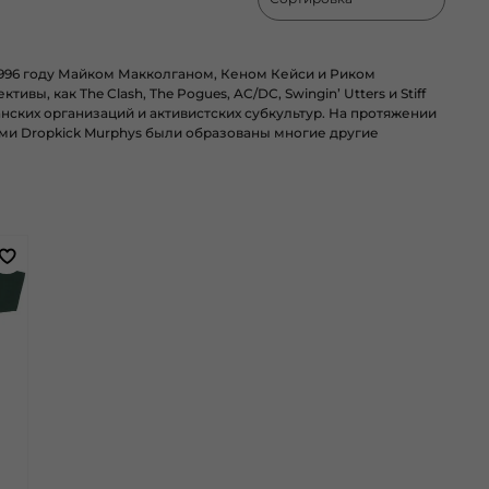
1996 году Майком Макколганом, Кеном Кейси и Риком
ы, как The Clash, The Pogues, AC/DC, Swingin’ Utters и Stiff
нских организаций и активистских субкультур. На протяжении
ми Dropkick Murphys были образованы многие другие