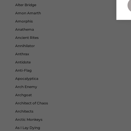
Alter Bridge
Amon Amarth
Amorphis
Anathema
Ancient Rites
Annihilator
Anthrax
Antidote
Anti-Flag
Apocalyptica
Arch Enemy
Archgoat
Architect of Chaos
Architects
Arctic Monkeys
As I Lay Dying