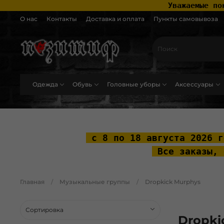
 Уважаемые по
О нас
Контакты
Доставка и оплата
Пункты самовывоза
Одежда
Обувь
Головные уборы
Аксессуары
.widget-type_widget_v4_header_2_2ceac6a4533fc7a1fd6a391cb99fc4fc .layo
 с 8 по 18 августа 2026 г
 Все заказы, 
Главная
Музыкальные группы
Dropkick Murphys
Dropki