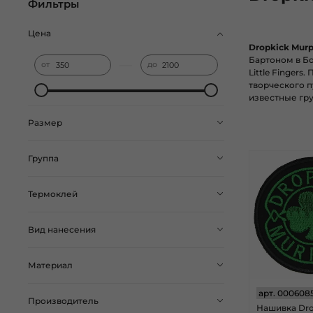
Фильтры
Цена
Dropkick Mur
Бартоном в Бос
—
от
до
Little Fingers
.
творческого 
известные гр
Размер
Группа
Термоклей
Вид нанесения
Материал
арт.
000608
Производитель
Нашивка Dro