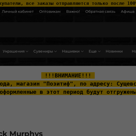
купатели, все заказы отправляются только после 100
Личный кабинет
Оптовикам
Важно!
Обратная связь
Афиша
Украшения
Сувениры
Нашивки
Еще
Новинки
На
ut__content { padding-top: 20px; }
 !!!ВНИМАНИЕ!!! 
ода, м
агазин "Позитиф", по адресу: Сущев
оформленные в этот период будут отгружен
ck Murphys