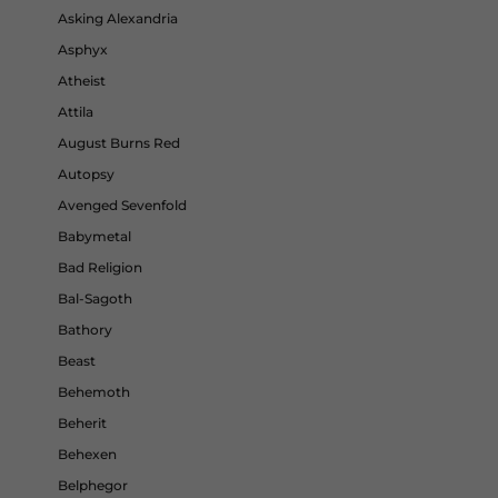
Asking Alexandria
Asphyx
Atheist
Attila
August Burns Red
Autopsy
Avenged Sevenfold
Babymetal
Bad Religion
Bal-Sagoth
Bathory
Beast
Behemoth
Beherit
Behexen
Belphegor