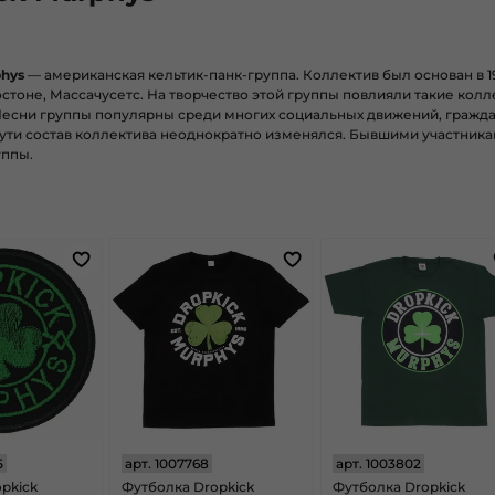
phys
— американская кельтик-панк-группа. Коллектив был основан в 
тоне, Массачусетс. На творчество этой группы повлияли такие коллектив
 Песни группы популярны среди многих социальных движений, гражда
пути состав коллектива неоднократно изменялся. Бывшими участника
уппы.
5
арт.
1007768
арт.
1003802
pkick
Футболка Dropkick
Футболка Dropkick