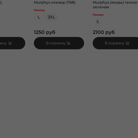
)
Murphys клевер (768)
Murphys (якорь) темно
зеленая
Размер
Размер
L
3XL
S
1250 руб
2100 руб
зину
В корзину
В корзину