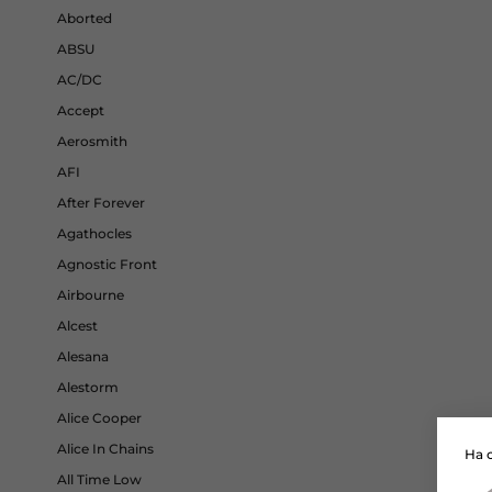
Aborted
ABSU
AC/DC
Accept
Aerosmith
AFI
After Forever
Agathocles
Agnostic Front
Airbourne
Alcest
Alesana
Alestorm
Alice Cooper
Alice In Chains
На 
All Time Low