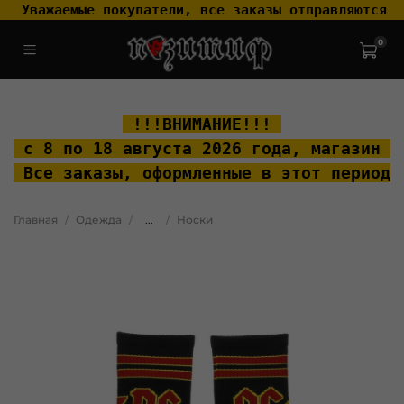
 Уважаемые покупатели, все заказы отправляются т
0
.widget-type_widget_v4_header_2_2ceac6a4533fc7a1fd6a391cb99fc4fc
.layout__content { padding-top: 20px; }
 !!!ВНИМАНИЕ!!! 
 с 8 по 18 августа 2026 года, м
агазин "
 Все заказы, оформленные в этот период 
Главная
Одежда
...
Носки