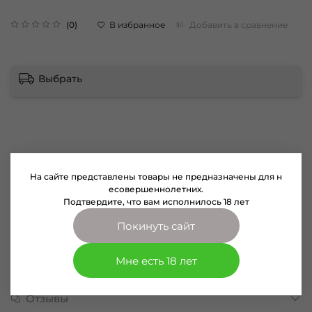
В избранное
Добавить в сравнение
(0)
Выбрать
Описание
На сайте представлены товары не предназначены для н
Носки черные группы AC/DC с пламенем.
есовершеннолетних.
Подтвердите, что вам исполнилось 18 лет
Материал носков: 85% хлопок; 10% полиамид; 5% эластан.
Покинуть сайт
Размер носков 42-46.
Мне есть 18 лет
Характеристики
Отзывы