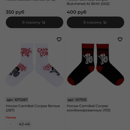
Butchered At Birth (002)
350 руб
400 руб
В корзину
В корзину
арт.
1071287
арт.
1071113
Носки Cannibal Corpse белые
Носки Cannibal Corpse
(287)
комбинированные (1113)
Размер
-
42-46