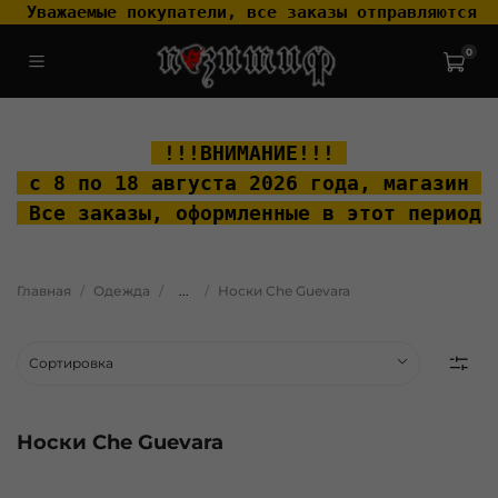
 Уважаемые покупатели, все заказы отправляются т
0
.widget-type_widget_v4_header_2_2ceac6a4533fc7a1fd6a391cb99fc4fc
.layout__content { padding-top: 20px; }
 !!!ВНИМАНИЕ!!! 
 с 8 по 18 августа 2026 года, м
агазин "
 Все заказы, оформленные в этот период 
Главная
Одежда
...
Носки Che Guevara
Носки Che Guevara