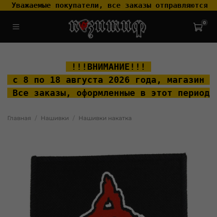
 Уважаемые покупатели, все заказы отправляются т
0
.widget-type_widget_v4_header_2_2ceac6a4533fc7a1fd6a391cb99fc4fc
.layout__content { padding-top: 20px; }
 !!!ВНИМАНИЕ!!! 
 с 8 по 18 августа 2026 года, м
агазин "
 Все заказы, оформленные в этот период 
Главная
Нашивки
Нашивки накатка