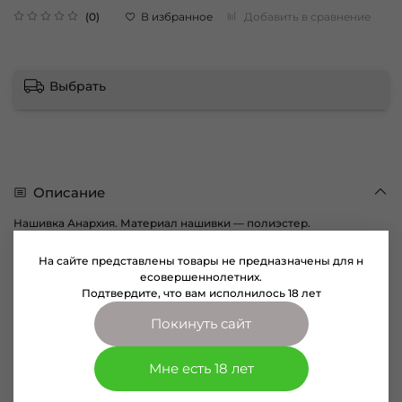
В избранное
Добавить в сравнение
(0)
Выбрать
Описание
Нашивка Анархия. Материал нашивки — полиэстер.
Изображение нанесено методом шелкографии.
На сайте представлены товары не предназначены для н
Размер нашивки: длина — 9 см, ширина — 11 см. Нашивка
есовершеннолетних.
крепится к одежде методом пришивания.
Подтвердите, что вам исполнилось 18 лет
Следует помнить, что цвет изделия на фотографии может
Покинуть сайт
немного отличаться от цвета реального товара. Это связано с
искажением цветопередачи экрана монитора или телефона,
настройками фотоаппаратуры и другими факторами.
Мне есть 18 лет
Характеристики