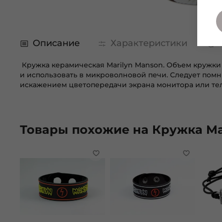
Описание
Характеристики
Кружка керамическая Marilyn Manson. Объем кружки
и использовать в микроволновой печи. Следует помни
искажением цветопередачи экрана монитора или тел
Товары похожие на Кружка Mar