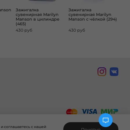
anson
Зажигалка
Зажигалка
Зна
сувенирная Marilyn
сувенирная Marilyn
(033
Manson в цилиндре
Manson с чёлкой (294)
(465)
430 руб
430 руб
500
 и соглашаетесь с нашей
Понятно