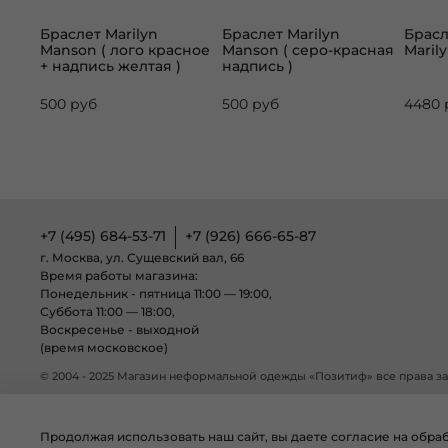
Браслет Marilyn
Браслет Marilyn
Брас
Manson ( лого красное
Manson ( серо-красная
Maril
+ надпись желтая )
надпись )
500 руб
500 руб
4480 
+7 (495) 684-53-71
+7 (926) 666-65-87
г. Москва, ул. Сущевский вал, 66
Время работы магазина:
Понедельник - пятница 11:00 — 19:00,
Суббота 11:00 — 18:00,
Воскресенье - выходной
(время московское)
© 2004 - 2025 Магазин неформальной одежды «Позитиф» все права 
Продолжая использовать наш сайт, вы даете согласие на обра