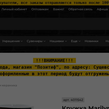
купатели, все заказы отправляются только после 100
Личный кабинет
Оптовикам
Важно!
Обратная связь
Афиша
Украшения
Сувениры
Нашивки
Еще
Новинки
На
ut__content { padding-top: 20px; }
 !!!ВНИМАНИЕ!!! 
ода, м
агазин "Позитиф", по адресу: Сущев
оформленные в этот период будут отгружен
и керамика
арт.
4011542
Кружка Marily