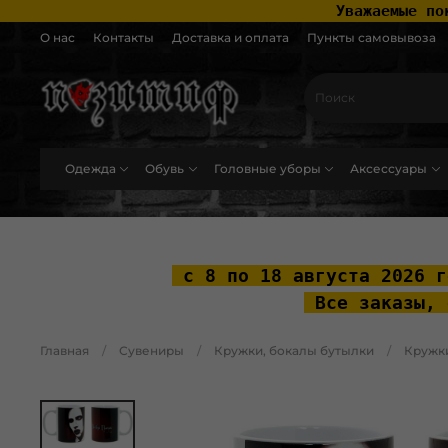
 Уважаемые по
О нас
Контакты
Доставка и оплата
Пункты самовывоза
Одежда
Обувь
Головные уборы
Аксессуары
.widget-type_widget_v4_header_2_2ceac6a4533fc7a1fd6a391cb99fc4fc .layo
 с 8 по 18 августа 2026 г
 Все заказы, 
Главная
Сувениры
Кружки, бокалы бутылки
Кружк