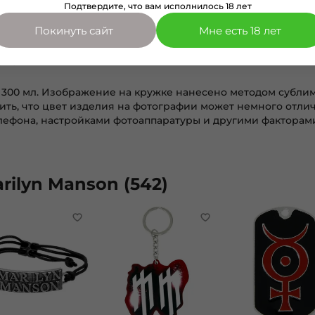
Подтвердите, что вам исполнилось 18 лет
Покинуть сайт
Мне есть 18 лет
Отзывы
 300 мл. Изображение на кружке нанесено методом субл
ть, что цвет изделия на фотографии может немного отлича
ефона, настройками фотоаппаратуры и другими факторам
ilyn Manson (542)