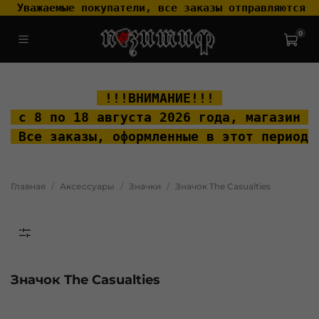
 Уважаемые покупатели, все заказы отправляются т
0
.widget-type_widget_v4_header_2_2ceac6a4533fc7a1fd6a391cb99fc4fc
.layout__content { padding-top: 20px; }
 !!!ВНИМАНИЕ!!! 
 с 8 по 18 августа 2026 года, м
агазин "
 Все заказы, оформленные в этот период 
Главная
Аксессуары
Значки
Значок The Casualties
Значок The Casualties