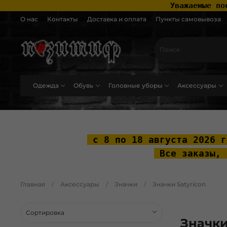
 Уважаемые по
О нас
Контакты
Доставка и оплата
Пункты самовывоза
Одежда
Обувь
Головные уборы
Аксессуары
.widget-type_widget_v4_header_2_2ceac6a4533fc7a1fd6a391cb99fc4fc .layo
 с 8 по 18 августа 2026 г
 Все заказы, 
Главная
Аксессуары
Значки
Значки Satyricon
Значки