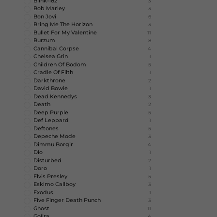
Blink-182
3
Bob Marley
3
Bon Jovi
6
Bring Me The Horizon
3
Bullet For My Valentine
11
Burzum
8
Cannibal Corpse
4
Chelsea Grin
1
Children Of Bodom
5
Cradle Of Filth
1
Darkthrone
2
David Bowie
1
Dead Kennedys
3
Death
2
Deep Purple
5
Def Leppard
1
Deftones
5
Depeche Mode
3
Dimmu Borgir
4
Dio
1
Disturbed
2
Doro
1
Elvis Presley
5
Eskimo Callboy
3
Exodus
1
Five Finger Death Punch
3
Ghost
11
Gojira
4