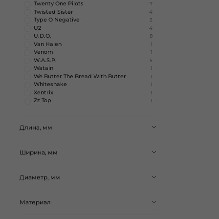
Twenty One Pilots
7
Twisted Sister
4
Type O Negative
2
U2
4
U.D.O.
8
Van Halen
1
Venom
1
W.A.S.P.
5
Watain
1
We Butter The Bread With Butter
1
Whitesnake
1
Xentrix
1
Zz Top
1
Длина, мм
Ширина, мм
Диаметр, мм
Материал