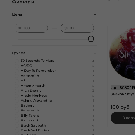
Фильтры
Цена
—
от
до
Группа
30 Seconds To Mars
2
AC/DC
4
A Day To Remember
1
Aerosmith
2
AFI
1
Amon Amarth
5
арт.
8080419
Arch Enemy
2
Значок Satyri
Arctic Monkeys
5
Asking Alexandria
1
Bathory
1
100 руб
Behemoth
1
Billy Talent
1
В кор
Biohazard
1
Black Sabbath
4
Black Veil Brides
1