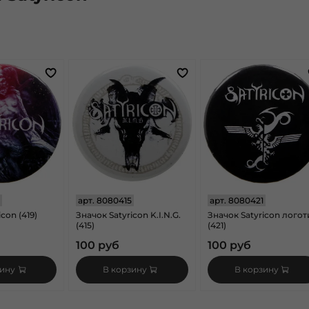
арт.
8080415
арт.
8080421
con (419)
Значок Satyricon K.I.N.G.
Значок Satyricon логот
(415)
(421)
100 руб
100 руб
зину
В корзину
В корзину