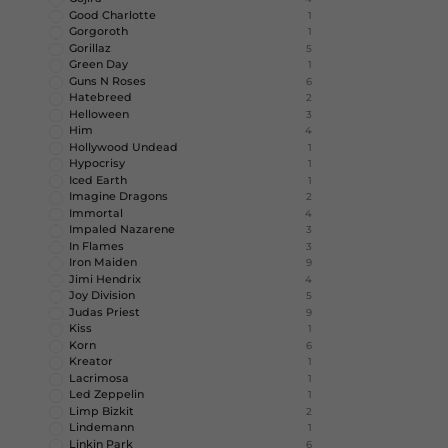
Good Charlotte
1
Gorgoroth
1
Gorillaz
5
Green Day
1
Guns N Roses
6
Hatebreed
2
Helloween
3
Him
4
Hollywood Undead
1
Hypocrisy
1
Iced Earth
1
Imagine Dragons
2
Immortal
4
Impaled Nazarene
3
In Flames
3
Iron Maiden
9
Jimi Hendrix
4
Joy Division
5
Judas Priest
9
Kiss
1
Korn
6
Kreator
1
Lacrimosa
1
Led Zeppelin
1
Limp Bizkit
2
Lindemann
1
Linkin Park
6