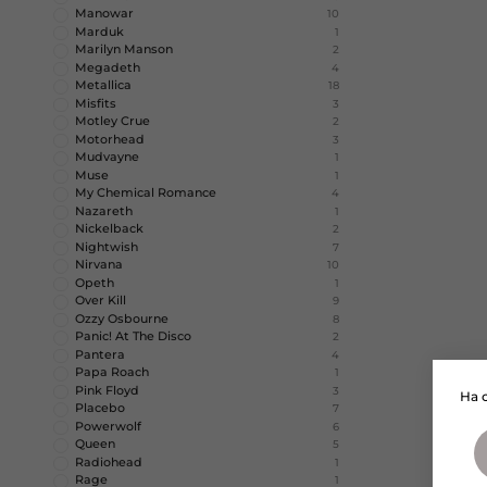
Manowar
10
Marduk
1
Marilyn Manson
2
Megadeth
4
Metallica
18
Misfits
3
Motley Crue
2
Motorhead
3
Mudvayne
1
Muse
1
My Chemical Romance
4
Nazareth
1
Nickelback
2
Nightwish
7
Nirvana
10
Opeth
1
Over Kill
9
Ozzy Osbourne
8
Panic! At The Disco
2
Pantera
4
Papa Roach
1
Pink Floyd
3
На 
Placebo
7
Powerwolf
6
Queen
5
Radiohead
1
Rage
1