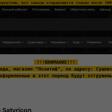
купатели, все заказы отправляются только после 100
Личный кабинет
Оптовикам
Важно!
Обратная связь
Афиша
Украшения
Сувениры
Нашивки
Еще
Новинки
На
ut__content { padding-top: 20px; }
 !!!ВНИМАНИЕ!!! 
ода, м
агазин "Позитиф", по адресу: Сущев
оформленные в этот период будут отгружен
 Satyricon