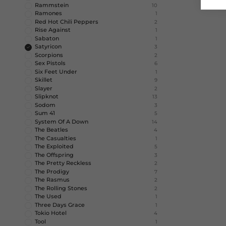
Rammstein
10
Ramones
1
Red Hot Chili Peppers
2
Rise Against
1
Sabaton
1
Satyricon
3
Scorpions
2
Sex Pistols
6
Six Feet Under
1
Skillet
9
Slayer
2
Slipknot
13
Sodom
3
Sum 41
5
System Of A Down
14
The Beatles
4
The Casualties
1
The Exploited
5
The Offspring
3
The Pretty Reckless
2
The Prodigy
7
The Rasmus
2
The Rolling Stones
2
The Used
1
Three Days Grace
1
Tokio Hotel
4
Tool
1