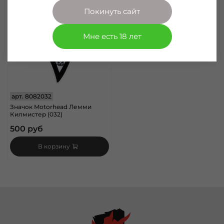
Покинуть сайт
Мне есть 18 лет
арт.
8082032
Значок Motorhead Лемми
Килмистер (032)
500 руб
В корзину