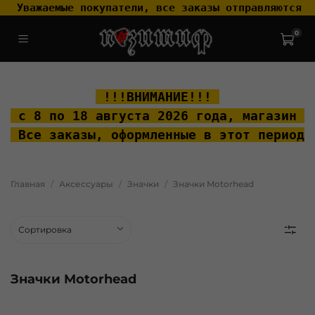
 Уважаемые покупатели, все заказы отправляются т
0
.widget-type_widget_v4_header_2_2ceac6a4533fc7a1fd6a391cb99fc4fc
.layout__content { padding-top: 20px; }
 !!!ВНИМАНИЕ!!! 
 с 8 по 18 августа 2026 года, м
агазин "
 Все заказы, оформленные в этот период 
Главная
Аксессуары
Значки
Значки Motorhead
Значки Motorhead