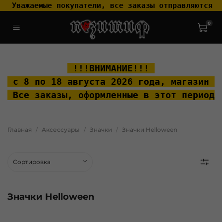
 Уважаемые покупатели, все заказы отправляются т
0
.widget-type_widget_v4_header_2_2ceac6a4533fc7a1fd6a391cb99fc4fc
.layout__content { padding-top: 20px; }
 !!!ВНИМАНИЕ!!! 
 с 8 по 18 августа 2026 года, м
агазин "
 Все заказы, оформленные в этот период 
Главная
Аксессуары
Значки
Значки Helloween
Значки Helloween