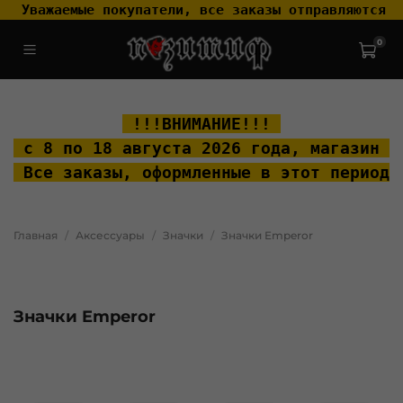
 Уважаемые покупатели, все заказы отправляются т
0
.widget-type_widget_v4_header_2_2ceac6a4533fc7a1fd6a391cb99fc4fc
.layout__content { padding-top: 20px; }
 !!!ВНИМАНИЕ!!! 
 с 8 по 18 августа 2026 года, м
агазин "
 Все заказы, оформленные в этот период 
Главная
Аксессуары
Значки
Значки Emperor
Значки Emperor