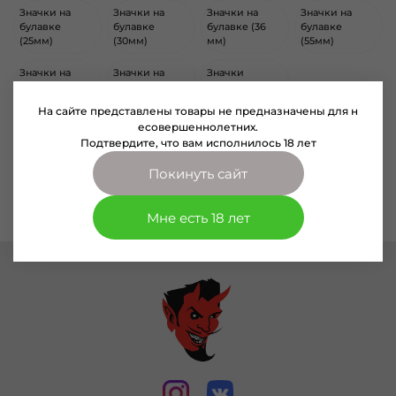
Значки на
Значки на
Значки на
Значки на
булавке
булавке
булавке (36
булавке
(25мм)
(30мм)
мм)
(55мм)
Значки на
Значки на
Значки
булавке
прокол
фигурные
(100мм)
На сайте представлены товары не предназначены для н
есовершеннолетних.
Подтвердите, что вам исполнилось 18 лет
Покинуть сайт
По вашему запросу ничего не найдено
Мне есть 18 лет