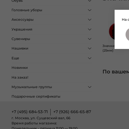
Обувь
Головные уборы
На 
Аксессуары
Украшения
Сувениры
Значки на була
Нашивки
(25мм)
Еще
Новинки
По вашем
На заказ!
Музыкальные группы
Подарочные сертификаты
+7 (495) 684-53-71
+7 (926) 666-65-87
г. Москва, ул. Сущевский вал, 66
Время работы магазина:
Понедельник - пятница 11:00 — 19:00,