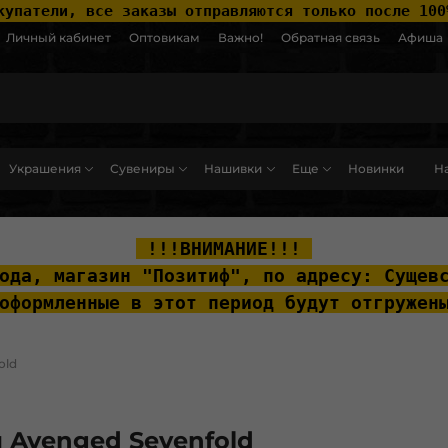
купатели, все заказы отправляются только после 100
Личный кабинет
Оптовикам
Важно!
Обратная связь
Афиша
Украшения
Сувениры
Нашивки
Еще
Новинки
На
ut__content { padding-top: 20px; }
 !!!ВНИМАНИЕ!!! 
ода, м
агазин "Позитиф", по адресу: Сущев
оформленные в этот период будут отгружен
old
 Avenged Sevenfold