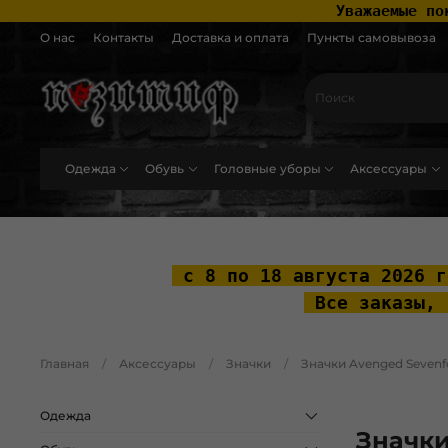
 Уважаемые по
О нас
Контакты
Доставка и оплата
Пункты самовывоза
Одежда
Обувь
Головные уборы
Аксессуары
.widget-type_widget_v4_header_2_2ceac6a4533fc7a1fd6a391cb99fc4fc .layo
 с 8 по 18 августа 2026 г
 Все заказы, 
Главная
Аксессуары
Значки
Значки Avenged Sevenf
Одежда
Значки