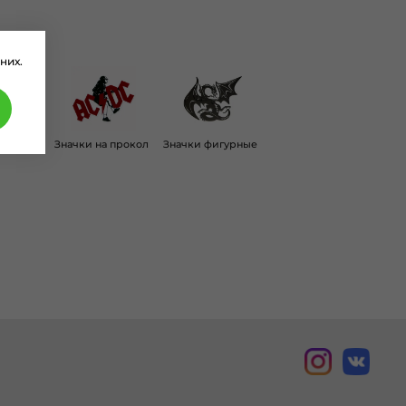
них.
 булавке
Значки на прокол
Значки фигурные