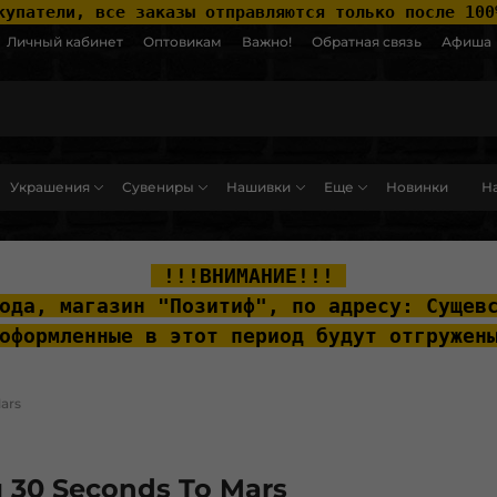
купатели, все заказы отправляются только после 100
Личный кабинет
Оптовикам
Важно!
Обратная связь
Афиша
Украшения
Сувениры
Нашивки
Еще
Новинки
На
ut__content { padding-top: 20px; }
 !!!ВНИМАНИЕ!!! 
ода, м
агазин "Позитиф", по адресу: Сущев
оформленные в этот период будут отгружен
ars
 30 Seconds To Mars