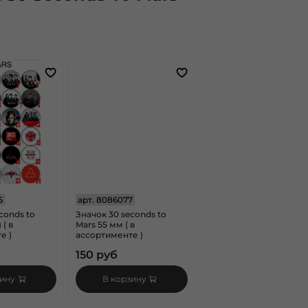
5
арт.
8086077
conds to
Значок 30 seconds to
 ( в
Mars 55 мм ( в
е )
ассортименте )
150 руб
зину
В корзину