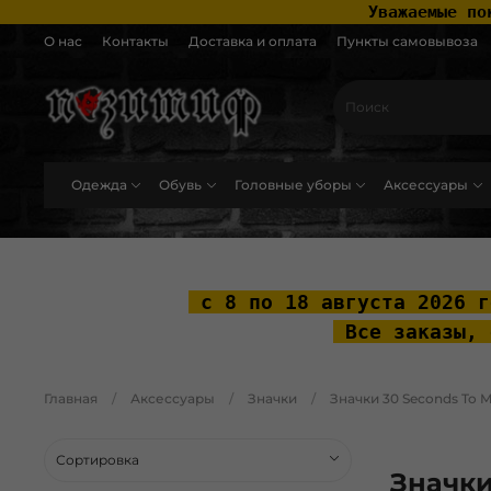
 Уважаемые по
О нас
Контакты
Доставка и оплата
Пункты самовывоза
Одежда
Обувь
Головные уборы
Аксессуары
.widget-type_widget_v4_header_2_2ceac6a4533fc7a1fd6a391cb99fc4fc .layo
 с 8 по 18 августа 2026 г
 Все заказы, 
Главная
Аксессуары
Значки
Значки 30 Seconds To M
Значки