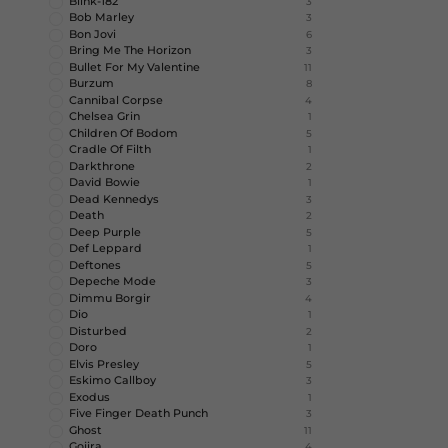
Blink-182
3
Bob Marley
3
Bon Jovi
6
Bring Me The Horizon
3
Bullet For My Valentine
11
Burzum
8
Cannibal Corpse
4
Chelsea Grin
1
Children Of Bodom
5
Cradle Of Filth
1
Darkthrone
2
David Bowie
1
Dead Kennedys
3
Death
2
Deep Purple
5
Def Leppard
1
Deftones
5
Depeche Mode
3
Dimmu Borgir
4
Dio
1
Disturbed
2
Doro
1
Elvis Presley
5
Eskimo Callboy
3
Exodus
1
Five Finger Death Punch
3
Ghost
11
Gojira
4