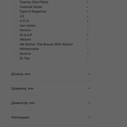
Twenty One Pilots
7
Twisted Sister
4
Type O Negative
2
U2
4
U.D.O.
8
Van Halen
1
Venom
1
W.A.S.P.
5
Watain
1
We Butter The Bread With Butter
1
Whitesnake
1
Xentrix
1
Zz Top
1
Длина, мм
Ширина, мм
Диаметр, мм
Материал