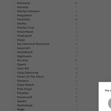
Manowar
10
Marduk
1
Marilyn Manson
2
Megadeth
4
Metallica
18
Misfits
3
Motley Crue
2
Motorhead
3
Mudvayne
1
Muse
1
My Chemical Romance
4
Nazareth
1
Nickelback
2
Nightwish
7
Nirvana
10
Opeth
1
Over Kill
9
Ozzy Osbourne
8
Panic! At The Disco
2
Pantera
4
Papa Roach
1
Pink Floyd
3
На 
Placebo
7
Powerwolf
6
Queen
5
Radiohead
1
Rage
1