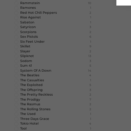
Rammstein
10
Ramones
1
Red Hot Chili Peppers
2
Rise Against
1
Sabaton
1
Satyricon
3
Scorpions
2
Sex Pistols
6
Six Feet Under
1
Skillet
9
Slayer
2
Slipknot
13
Sodom
3
Sum 41
5
System Of A Down
14
The Beatles
4
The Casualties
1
The Exploited
5
The Offspring
3
The Pretty Reckless
2
The Prodigy
7
The Rasmus
2
The Rolling Stones
2
The Used
1
Three Days Grace
1
Tokio Hotel
4
Tool
1