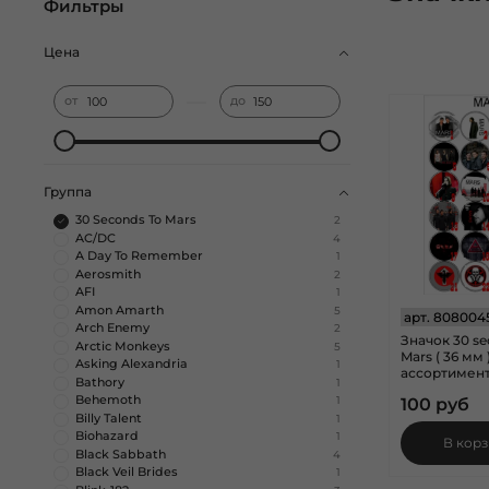
Фильтры
Цена
—
от
до
Группа
30 Seconds To Mars
2
AC/DC
4
A Day To Remember
1
Aerosmith
2
AFI
1
Amon Amarth
5
арт.
808004
Arch Enemy
2
Значок 30 se
Arctic Monkeys
5
Mars ( 36 мм )
Asking Alexandria
1
ассортимент
Bathory
1
Behemoth
100 руб
1
Billy Talent
1
Biohazard
1
В кор
Black Sabbath
4
Black Veil Brides
1