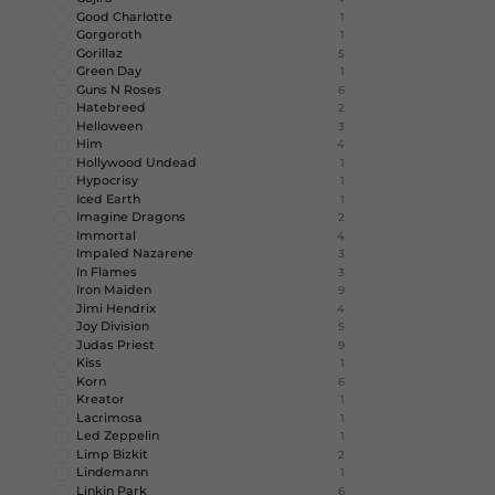
Good Charlotte
1
Gorgoroth
1
Gorillaz
5
Green Day
1
Guns N Roses
6
Hatebreed
2
Helloween
3
Him
4
Hollywood Undead
1
Hypocrisy
1
Iced Earth
1
Imagine Dragons
2
Immortal
4
Impaled Nazarene
3
In Flames
3
Iron Maiden
9
Jimi Hendrix
4
Joy Division
5
Judas Priest
9
Kiss
1
Korn
6
Kreator
1
Lacrimosa
1
Led Zeppelin
1
Limp Bizkit
2
Lindemann
1
Linkin Park
6