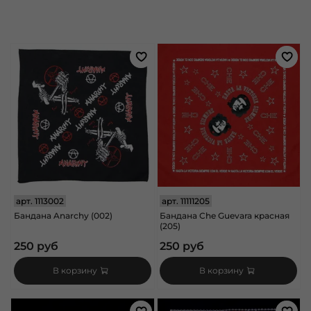
арт.
1113002
арт.
11111205
Бандана Anarchy (002)
Бандана Che Guevara красная
(205)
250 руб
250 руб
В корзину
В корзину