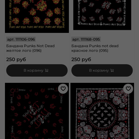
арт.
1111106-096
арт.
1111168-095
Бандана Punks Not Dead
Бандана Punks not dead
желтое лого (096)
красное лого (095)
250 руб
250 руб
В корзину
В корзину