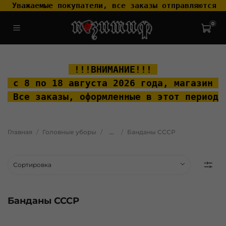
 Уважаемые покупатели, все заказы отправляются т
0
.widget-type_widget_v4_header_2_2ceac6a4533fc7a1fd6a391cb99fc4fc
.layout__content { padding-top: 20px; }
 !!!ВНИМАНИЕ!!! 
 с 8 по 18 августа 2026 года, м
агазин "
 Все заказы, оформленные в этот период 
Главная
Головные уборы
...
Банданы СССР
Банданы СССР