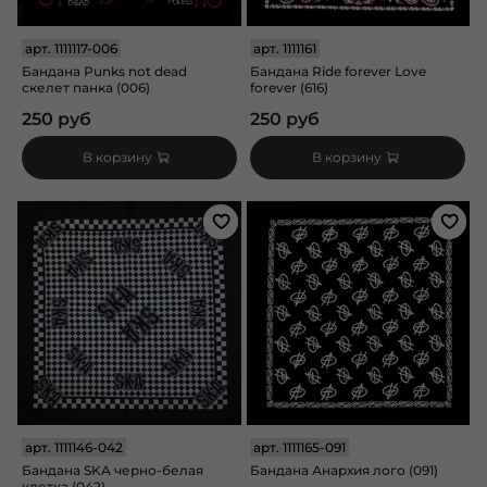
арт.
1111117-006
арт.
1111161
Бандана Punks not dead
Бандана Ride forever Love
скелет панка (006)
forever (616)
250 руб
250 руб
В корзину
В корзину
арт.
1111146-042
арт.
1111165-091
Бандана SKA черно-белая
Бандана Анархия лого (091)
клетка (042)