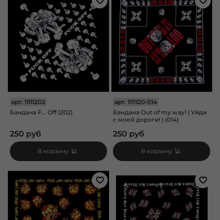
арт.
11111202
арт.
1111120-014
Бандана F... Off (202)
Бандана Out of my way! ( Уйди
с моей дороги! ) (014)
250 руб
250 руб
В корзину
В корзину