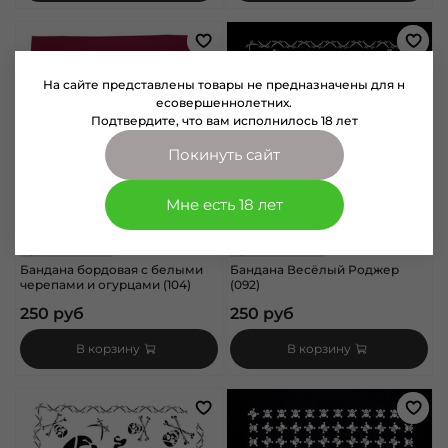
На сайте представлены товары не предназначены для н
есовершеннолетних.
Подтвердите, что вам исполнилось 18 лет
Покинуть сайт
Мне есть 18 лет
арт.
1111183-104
арт.
1111166-092
Бандана бордовая с белыми
Бандана Весёлый Роджер
черепами и огурцами (104)
(092)
250 руб
250 руб
В корзину
В корзину