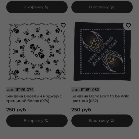
В корзину
В корзину
арт.
1111191-074
арт.
1111181-052
Бандана Веселый Роджер с
Бандана Волк Born to be Wild
трещиной белая (074)
цветной (052)
250 руб
250 руб
В корзину
В корзину