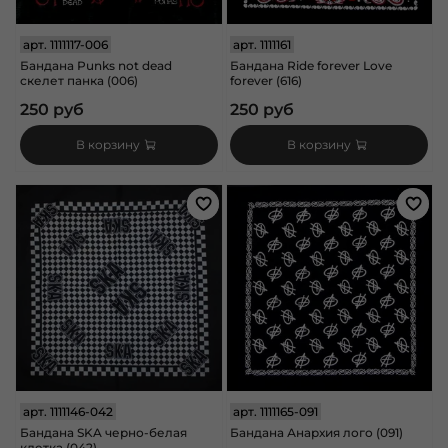
арт.
1111117-006
арт.
1111161
Бандана Punks not dead
Бандана Ride forever Love
скелет панка (006)
forever (616)
250 руб
250 руб
В корзину
В корзину
арт.
1111146-042
арт.
1111165-091
Бандана SKA черно-белая
Бандана Анархия лого (091)
клетка (042)