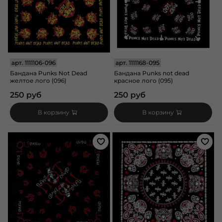
арт.
1111106-096
арт.
1111168-095
Бандана Punks Not Dead
Бандана Punks not dead
желтое лого (096)
красное лого (095)
250 руб
250 руб
В корзину
В корзину