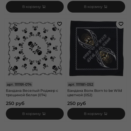
В корзину
В корзину
арт.
1111191-074
арт.
1111181-052
Бандана Веселый Роджер с
Бандана Волк Born to be Wild
трещиной белая (074)
цветной (052)
250 руб
250 руб
В корзину
В корзину