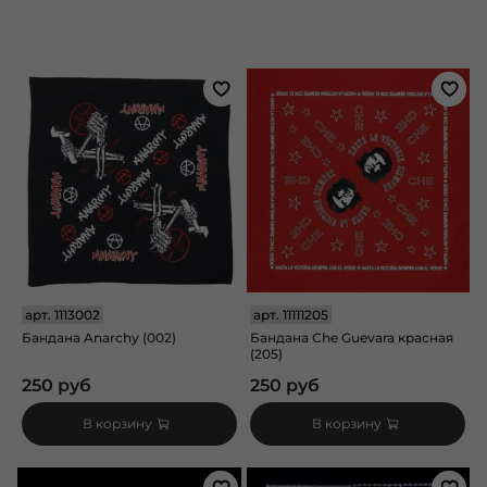
арт.
1113002
арт.
11111205
Бандана Anarchy (002)
Бандана Che Guevara красная
(205)
250 руб
250 руб
В корзину
В корзину