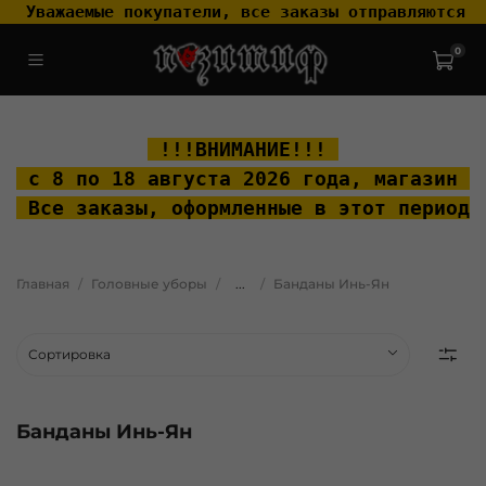
 Уважаемые покупатели, все заказы отправляются т
0
.widget-type_widget_v4_header_2_2ceac6a4533fc7a1fd6a391cb99fc4fc
.layout__content { padding-top: 20px; }
 !!!ВНИМАНИЕ!!! 
 с 8 по 18 августа 2026 года, м
агазин "
 Все заказы, оформленные в этот период 
Главная
Головные уборы
...
Банданы Инь-Ян
Банданы Инь-Ян