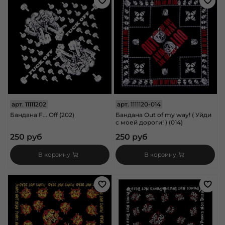
арт.
11111202
арт.
1111120-014
Бандана F... Off (202)
Бандана Out of my way! ( Уйди
с моей дороги! ) (014)
250 руб
250 руб
В корзину
В корзину