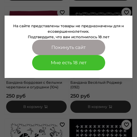
На сайте представлены товары не предназначены для н
есовершеннолетних.
Подтвердите, что вам исполнилось 18 лет
Покинуть сайт
Мне есть 18 лет
арт.
1111183-104
арт.
1111166-092
Бандана бордовая с белыми
Бандана Весёлый Роджер
черепами и огурцами (104)
(092)
250 руб
250 руб
В корзину
В корзину