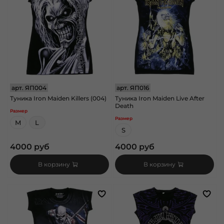
арт.
ЯП004
арт.
ЯП016
Туника Iron Maiden Killers (004)
Туника Iron Maiden Live After
Death
Размер
Размер
M
L
S
4000 руб
4000 руб
В корзину
В корзину