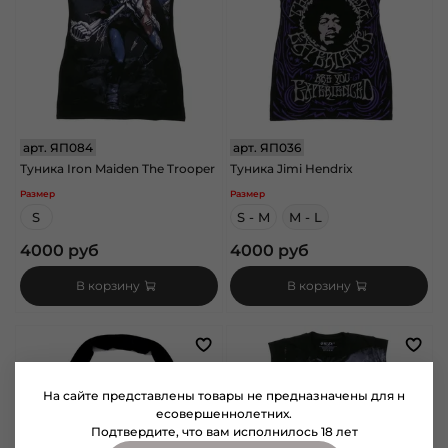
арт.
ЯП084
арт.
ЯП036
Туника Iron Maiden The Trooper
Туника Jimi Hendrix
Размер
Размер
S
S - M
M - L
4000 руб
4000 руб
В корзину
В корзину
На сайте представлены товары не предназначены для н
есовершеннолетних.
Подтвердите, что вам исполнилось 18 лет