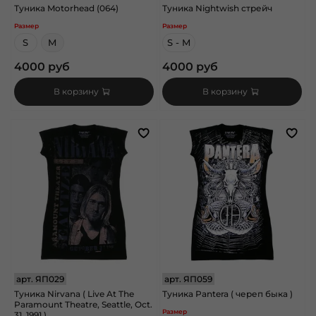
Туника Motorhead (064)
Туника Nightwish стрейч
Размер
Размер
S
M
S - M
4000 руб
4000 руб
В корзину
В корзину
арт.
ЯП029
арт.
ЯП059
Туника Nirvana ( Live At The
Туника Pantera ( череп быка )
Paramount Theatre, Seattle, Oct.
Размер
31, 1991 )