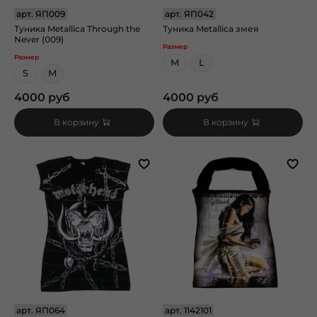
арт.
ЯП009
арт.
ЯП042
Туника Metallica Through the
Туника Metallica змея
Never (009)
Размер
Размер
M
L
S
M
4000 руб
4000 руб
В корзину
В корзину
арт.
ЯП064
арт.
1142101