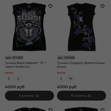
арт.
ЯП083
арт.
ЯП065
Туника Black Sabbath "13" (
Туника Choppers (фиолетовые
череп буйвола )
розы)
Размер
Размер
S
L
S
M
4000 руб
4000 руб
В корзину
В корзину