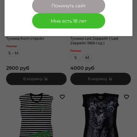
Покинуть сайт
Мне есть 18 лет
арт.
1142103
арт.
ЯП012
Туника Korn стрейч
Туника Led Zeppelin ( Led
Zeppelin 1969 год )
Размер
Размер
S - M
S
M
2900 руб
4000 руб
В корзину
В корзину