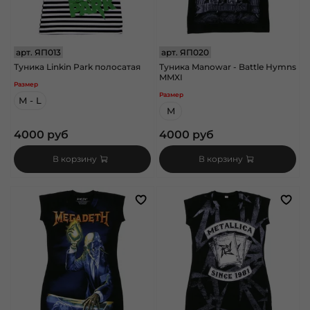
арт.
ЯП013
арт.
ЯП020
Туника Linkin Park полосатая
Туника Manowar - Battle Hymns
MMXI
Размер
Размер
M - L
M
4000 руб
4000 руб
В корзину
В корзину