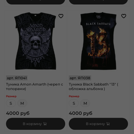
арт.
ЯП041
арт.
ЯП038
Туника Amon Amarth (череп с
Туника Black Sabbath "13" (
топорами)
обложка альбома )
Размер
Размер
S
M
S
M
4000 руб
4000 руб
В корзину
В корзину