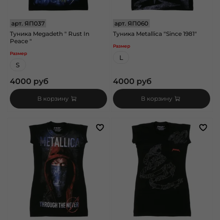
арт.
ЯП037
арт.
ЯП060
Туника Megadeth " Rust In
Туника Metallica "Since 1981"
Peace "
Размер
Размер
L
S
4000 руб
4000 руб
В корзину
В корзину