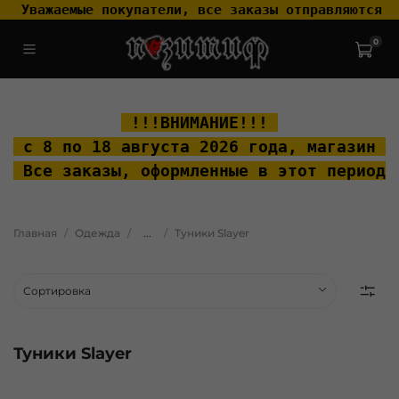
 Уважаемые покупатели, все заказы отправляются т
0
.widget-type_widget_v4_header_2_2ceac6a4533fc7a1fd6a391cb99fc4fc
.layout__content { padding-top: 20px; }
 !!!ВНИМАНИЕ!!! 
 с 8 по 18 августа 2026 года, м
агазин "
 Все заказы, оформленные в этот период 
Главная
Одежда
...
Туники Slayer
Туники Slayer