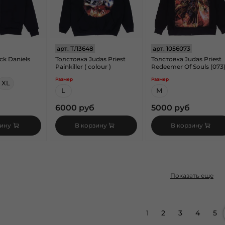
арт.
ТЛ3648
арт.
1056073
ck Daniels
Толстовка Judas Priest
Толстовка Judas Priest
Painkiller ( colour )
Redeemer Of Souls (073
Размер
Размер
XL
L
M
6000 руб
5000 руб
зину
В корзину
В корзину
Показать еще
1
2
3
4
5