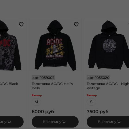
арт.
1059002
арт.
1053020
C/DC Black
Толстовка AC/DC Hell's
Толстовка AC/DC - Hig
Bells
Voltage
Размер
Размер
M
S
6000 руб
7500 руб
зину
В корзину
В корзину