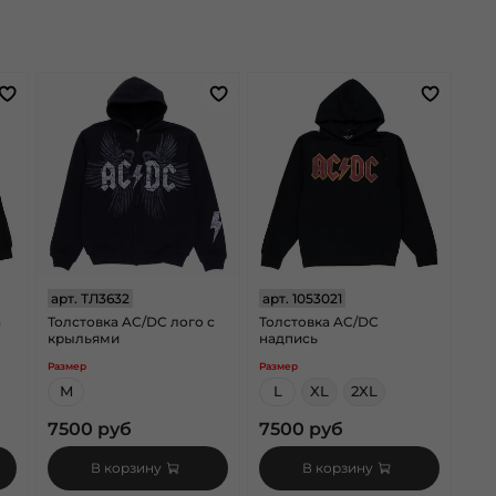
арт.
ТЛ3632
арт.
1053021
h
Толстовка AC/DC лого с
Толстовка AC/DC
крыльями
надпись
Размер
Размер
M
L
XL
2XL
7500 руб
7500 руб
В корзину
В корзину