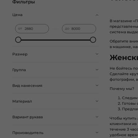
Фильтры
Цена
В магазине «
представлены 
—
от
до
система выдас
Обратите вним
в машинке, на
Размер
Женски
Не бойтесь по
Группа
Сделайте крут
фотографии, в
Вид нанесения
Почему мы?
Следим 
Материал
Готовы 
Предлаг
Вариант рукава
Чтобы купить 
клиентами из 
течение 3 час
Производитель
удобное врем