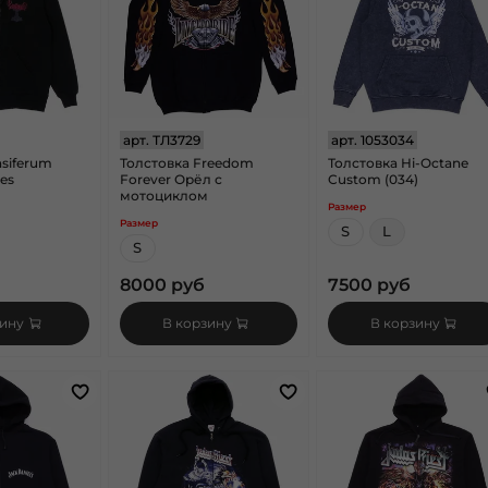
арт.
ТЛ3729
арт.
1053034
nsiferum
Толстовка Freedom
Толстовка Hi-Octane
es
Forever Орёл с
Custom (034)
мотоциклом
Размер
Размер
S
L
S
8000 руб
7500 руб
зину
В корзину
В корзину