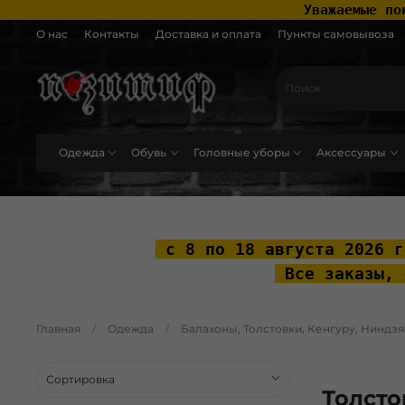
 Уважаемые по
О нас
Контакты
Доставка и оплата
Пункты самовывоза
Одежда
Обувь
Головные уборы
Аксессуары
.widget-type_widget_v4_header_2_2ceac6a4533fc7a1fd6a391cb99fc4fc .layo
 с 8 по 18 августа 2026 г
 Все заказы, 
Главная
Одежда
Балахоны, Толстовки, Кенгуру, Ниндзя
Толстов