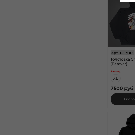
арт.
1053012
Толстовка C
(Forever)
Размер
XL
7500 руб
В кор