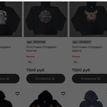
арт.
1053008
арт.
1053007
hoppers
Толстовка Choppers
Толстовка Choppers
(кости)
(орел)
Размер
Размер
XL
XL
7500 руб
7500 руб
зину
В корзину
В корзину