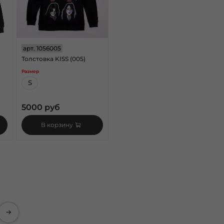
арт.
1056005
Толстовка KISS (005)
)
Размер
S
5000 руб
В корзину