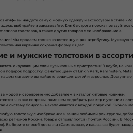
Позитиф» вы найдете самую модную одежду и аксессуары в стиле «Р
здесь, выбирайте и заказывайте. Для быстрого поиска пользуйтесь 
т список толстовок, а также других товаров с ее изображением.
ание! Мы продаем только качественную рок-атрибутику. Мужскую тол
печатанная картинка сохранит форму и цвет.
е и мужские толстовки в ассорт
казать окружающим свои музыкальные пристрастия! В клубе, на конц
ой подарок подростку, фанатеющему от Linkin Park, Rammstein, Metallic
 нашем магазине вы найдете вещи для детей и взрослых. Доступные 
за модой и своевременно добавляем в каталог хитовые новинки.
ответить на все вопросы, поможем подобрать размер и уточним налич
аем систему бонусов – накапливаются с каждой покупкой. Экономьте
любую толстовку с изображением вашей любимой рок-группы, добавь
всех регионов России. Товары отправляются «Почтой России». В Моск
ов). Выберите способ доставки «Самовывоз», и ваш заказ будет наход
я.