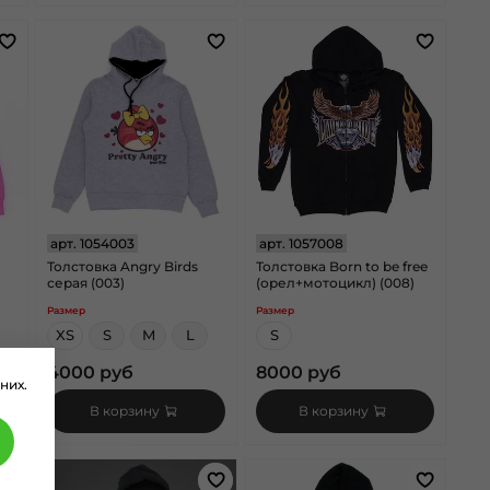
арт.
1054003
арт.
1057008
Толстовка Angry Birds
Толстовка Born to be free
серая (003)
(орел+мотоцикл) (008)
Размер
Размер
XS
S
M
L
S
4000 руб
8000 руб
них.
В корзину
В корзину