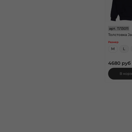
арт.
ТЛ3011
Толстовка Ja
Размер
M
L
4680 руб
В кор