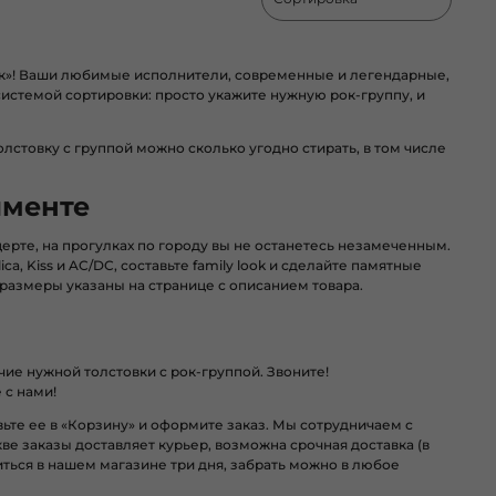
ок»! Ваши любимые исполнители, современные и легендарные,
системой сортировки: просто укажите нужную рок-группу, и
стовку с группой можно сколько угодно стирать, в том числе
именте
ерте, на прогулках по городу вы не останетесь незамеченным.
a, Kiss и AC/DC, составьте family look и сделайте памятные
размеры указаны на странице с описанием товара.
ие нужной толстовки с рок-группой. Звоните!
 с нами!
те ее в «Корзину» и оформите заказ. Мы сотрудничаем с
ве заказы доставляет курьер, возможна срочная доставка (в
иться в нашем магазине три дня, забрать можно в любое