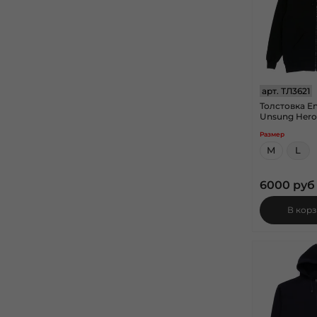
арт.
ТЛ3621
Толстовка E
Unsung Hero
Размер
M
L
6000 руб
В кор