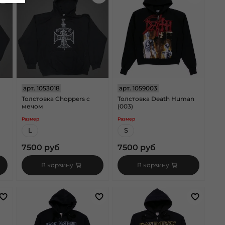
арт.
1053018
арт.
1059003
Толстовка Choppers с
Толстовка Death Human
мечом
(003)
Размер
Размер
L
S
7500 руб
7500 руб
В корзину
В корзину