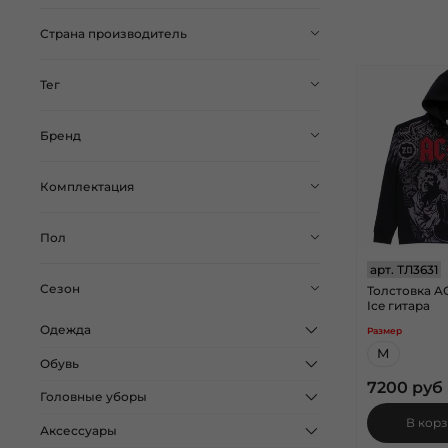
Страна производитель
Тег
Бренд
Комплектация
Пол
арт.
ТЛ3631
Сезон
Толстовка A
Ice гитара
Одежда
Размер
M
Обувь
7200 руб
Головные уборы
В кор
Аксессуары