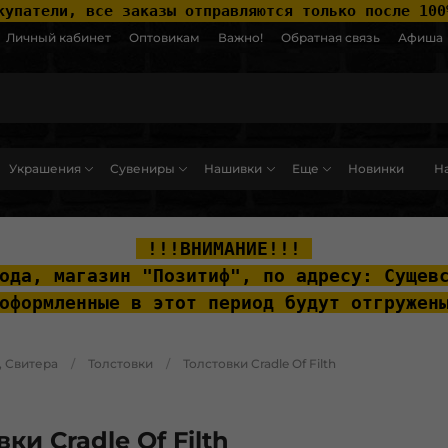
купатели, все заказы отправляются только после 100
Личный кабинет
Оптовикам
Важно!
Обратная связь
Афиша
Украшения
Сувениры
Нашивки
Еще
Новинки
На
ut__content { padding-top: 20px; }
 !!!ВНИМАНИЕ!!! 
ода, м
агазин "Позитиф", по адресу: Сущев
оформленные в этот период будут отгружен
, Свитера
Толстовки
Толстовки Cradle Of Filth
ки Cradle Of Filth