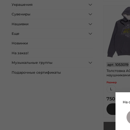
Украшения
Сувениры
Нашивки
Еще
Новинки
На заказ!
Музыкальные группы
арт.
1053019
Толстовка A
Подарочные сертификаты
наушниками
Размер
L
7500 руб
На 
В кор