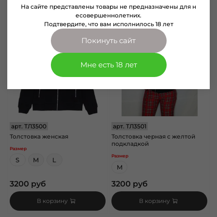
На сайте представлены товары не предназначены для н
есовершеннолетних.
Подтвердите, что вам исполнилось 18 лет
Покинуть сайт
Мне есть 18 лет
арт.
ТЛ3500
арт.
ТЛ3501
Толстовка женская
Толстовка черная с желтой
подкладкой
Размер
Размер
S
M
L
M
3200 руб
3200 руб
В корзину
В корзину