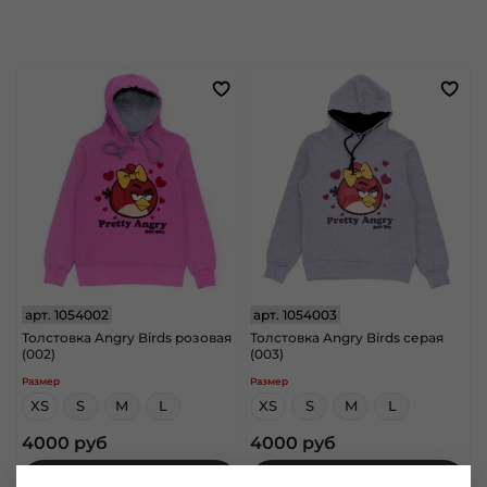
арт.
1054002
арт.
1054003
Толстовка Angry Birds розовая
Толстовка Angry Birds серая
(002)
(003)
Размер
Размер
XS
S
M
L
XS
S
M
L
4000 руб
4000 руб
В корзину
В корзину