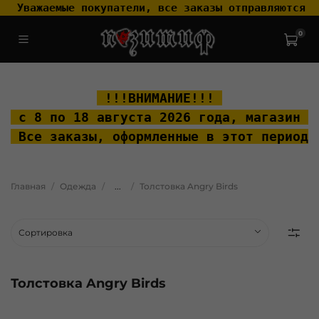
 Уважаемые покупатели, все заказы отправляются т
0
.widget-type_widget_v4_header_2_2ceac6a4533fc7a1fd6a391cb99fc4fc
.layout__content { padding-top: 20px; }
 !!!ВНИМАНИЕ!!! 
 с 8 по 18 августа 2026 года, м
агазин "
 Все заказы, оформленные в этот период 
Главная
Одежда
...
Толстовка Angry Birds
Толстовка Angry Birds