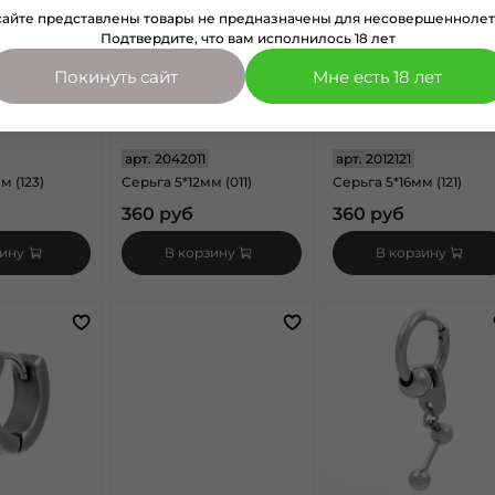
сайте представлены товары не предназначены для несовершеннолет
Подтвердите, что вам исполнилось 18 лет
Покинуть сайт
Мне есть 18 лет
арт.
2042011
арт.
2012121
м (123)
Серьга 5*12мм (011)
Серьга 5*16мм (121)
360 руб
360 руб
зину
В корзину
В корзину