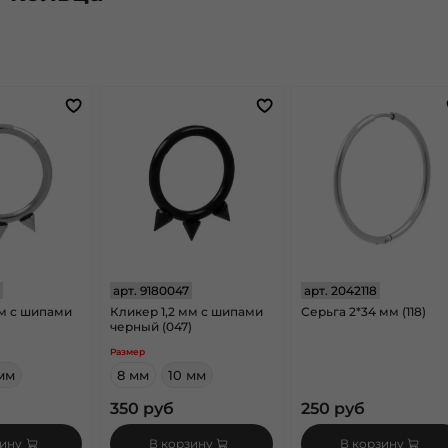
арт.
9180047
арт.
2042118
мм с шипами
Кликер 1,2 мм с шипами
Серьга 2*34 мм (118)
черный (047)
Размер
мм
8 мм
10 мм
350 руб
250 руб
зину
В корзину
В корзину