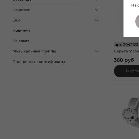
На 
Нашивки
Еще
Новинки
На заказ!
арт.
2042123
Серьга 5*10м
Музыкальные группы
360 руб
Подарочные сертификаты
В кор