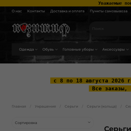
 Уважаемые по
О нас
Контакты
Доставка и оплата
Пункты самовывоза
Одежда
Обувь
Головные уборы
Аксессуары
.widget-type_widget_v4_header_2_2ceac6a4533fc7a1fd6a391cb99fc4fc .layo
 с 8 по 18 августа 2026 г
 Все заказы, 
Главная
Украшения
Серьги
Серьги (кольца)
Се
Серьги