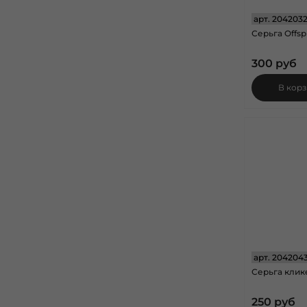
арт.
204203
Серьга Offspr
300 руб
В кор
арт.
204204
Серьга клике
250 руб