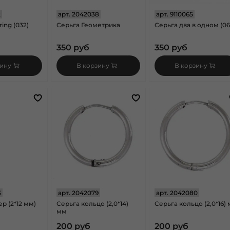
2
арт.
2042038
арт.
9110065
ing (032)
Серьга Геометрика
Серьга два в одном (06
350 руб
350 руб
зину
В корзину
В корзину
3
арт.
2042079
арт.
2042080
р (2*12 мм)
Серьга кольцо (2,0*14)
Серьга кольцо (2,0*16)
мм
200 руб
200 руб