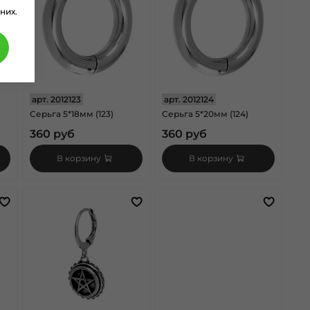
них.
арт.
2012123
арт.
2012124
Серьга 5*18мм (123)
Серьга 5*20мм (124)
360 руб
360 руб
В корзину
В корзину