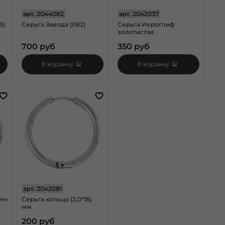
арт.
2044082
арт.
2042037
5)
Серьга Звезда (082)
Серьга Иероглиф
золотистая
700 руб
350 руб
В корзину
В корзину
арт.
2042081
 мм
Серьга кольцо (2,0*18)
мм
200 руб