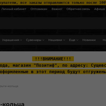
купатели, все заказы отправляются только после 100
Личный кабинет
Оптовикам
Важно!
Обратная связь
Афиша
Украшения
Сувениры
Нашивки
Еще
Новинки
На
ut__content { padding-top: 20px; }
 !!!ВНИМАНИЕ!!! 
ода, м
агазин "Позитиф", по адресу: Сущев
оформленные в этот период будут отгружен
рьги-кольца
-кольца