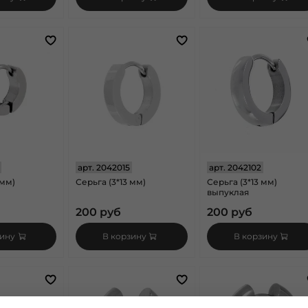
арт.
2042015
арт.
2042102
 мм)
Серьга (3*13 мм)
Серьга (3*13 мм)
выпуклая
200 руб
200 руб
зину
В корзину
В корзину