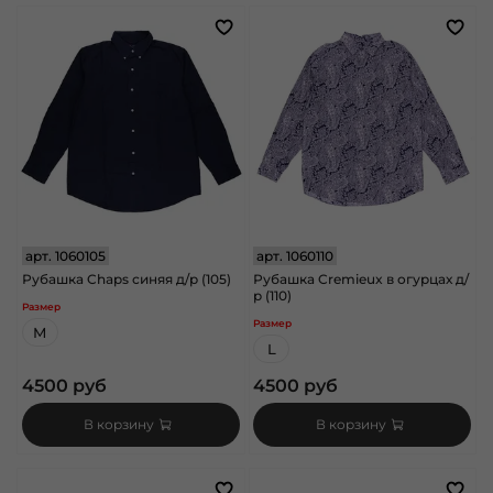
арт.
1060105
арт.
1060110
Рубашка Chaps синяя д/р (105)
Рубашка Cremieux в огурцах д/
р (110)
Размер
Размер
M
L
4500 руб
4500 руб
В корзину
В корзину