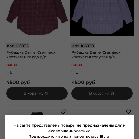
арт.
1060115
арт.
1060118
Рубашка Daniel Cremieux
Рубашка Daniel Cremieux
клетчатая бордо д/р
клетчатая голубая д/р
Размер
Размер
L
L
4500 руб
4500 руб
В корзину
В корзину
На сайте представлены товары не предназначены для н
есовершеннолетних.
Подтвердите, что вам исполнилось 18 лет