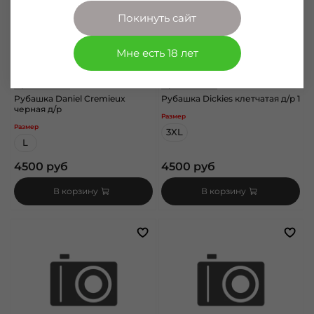
Покинуть сайт
Мне есть 18 лет
арт.
1060108
арт.
1060180
Рубашка Daniel Cremieux
Рубашка Dickies клетчатая д/р 1
черная д/р
Размер
Размер
3XL
L
4500 руб
4500 руб
В корзину
В корзину