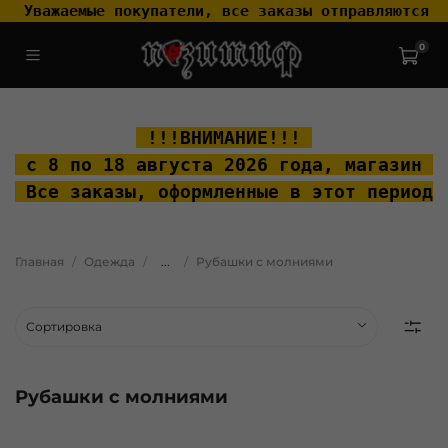
 Уважаемые покупатели, все заказы отправляются т
0
.widget-type_widget_v4_header_2_2ceac6a4533fc7a1fd6a391cb99fc4fc
.layout__content { padding-top: 20px; }
 !!!ВНИМАНИЕ!!! 
 с 8 по 18 августа 2026 года, м
агазин "
 Все заказы, оформленные в этот период 
Главная
Одежда
...
Рубашки с молниями
Рубашки с молниями