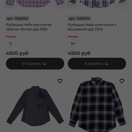
арт.
1060150
арт.
1060134
Рубашка Helix клетчатая
Рубашка Helix клетчатая с
красно-белая д/р (150)
вышивкой д/р (134)
Размер
Размер
S
M
4500 руб
4500 руб
В корзину
В корзину