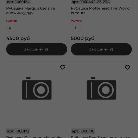
арт.
1060124
арт.
1060442-23-234
Рубашка Marquis белая в
Рубашка Motorhead The World
снежинку д/р
Is Yours
Размер
Размер
XL
L
4500 руб
5000 руб
В корзину
В корзину
арт.
1060172
арт.
1060106
Рубашка Oakwood Mountain
Рубашка Red Snap клетчатая с