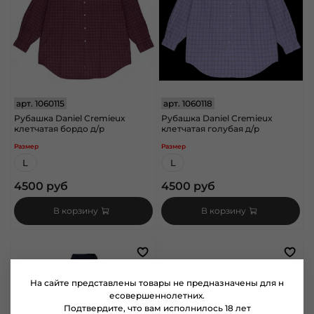
арт.
1060115
арт.
1060118
Рубашка Daniel Cremieux
Рубашка Daniel Cremieux
клетчатая бордо д/р
клетчатая голубая д/р
Размер
Размер
L
L
4500 руб
4500 руб
В корзину
В корзину
На сайте представлены товары не предназначены для н
есовершеннолетних.
Подтвердите, что вам исполнилось 18 лет