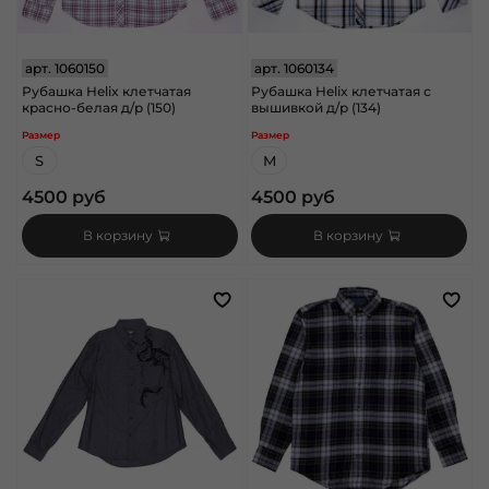
арт.
1060150
арт.
1060134
Рубашка Helix клетчатая
Рубашка Helix клетчатая с
красно-белая д/р (150)
вышивкой д/р (134)
Размер
Размер
S
M
4500 руб
4500 руб
В корзину
В корзину