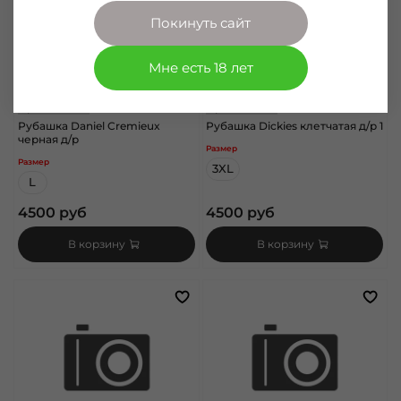
Покинуть сайт
Мне есть 18 лет
арт.
1060108
арт.
1060180
Рубашка Daniel Cremieux
Рубашка Dickies клетчатая д/р 1
черная д/р
Размер
Размер
3XL
L
4500 руб
4500 руб
В корзину
В корзину