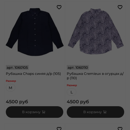
арт.
1060105
арт.
1060110
Рубашка Chaps синяя д/р (105)
Рубашка Cremieux в огурцах д/
р (110)
Размер
Размер
M
L
4500 руб
4500 руб
В корзину
В корзину