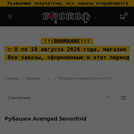
 Уважаемые покупатели, все заказы отправляются т
0
.widget-type_widget_v4_header_2_2ceac6a4533fc7a1fd6a391cb99fc4fc
.layout__content { padding-top: 20px; }
 !!!ВНИМАНИЕ!!! 
 с 8 по 18 августа 2026 года, м
агазин "
 Все заказы, оформленные в этот период 
Главная
Одежда
...
Рубашки Avenged Sevenfold
Рубашки Avenged Sevenfold