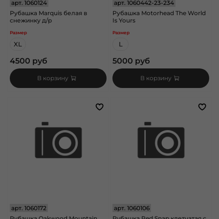
арт.
1060124
арт.
1060442-23-234
Рубашка Marquis белая в
Рубашка Motorhead The World
снежинку д/р
Is Yours
Размер
Размер
XL
L
4500 руб
5000 руб
В корзину
В корзину
арт.
1060172
арт.
1060106
Рубашка Oakwood Mountain
Рубашка Red Snap клетчатая с