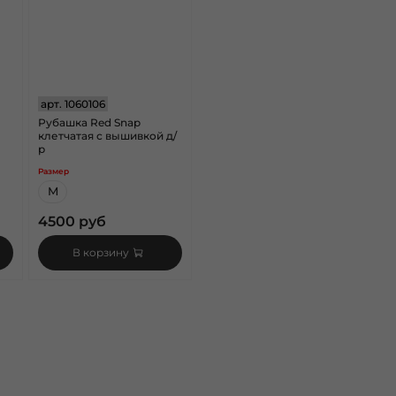
арт.
1060106
Рубашка Red Snap
клетчатая с вышивкой д/
р
Размер
M
4500 руб
В корзину