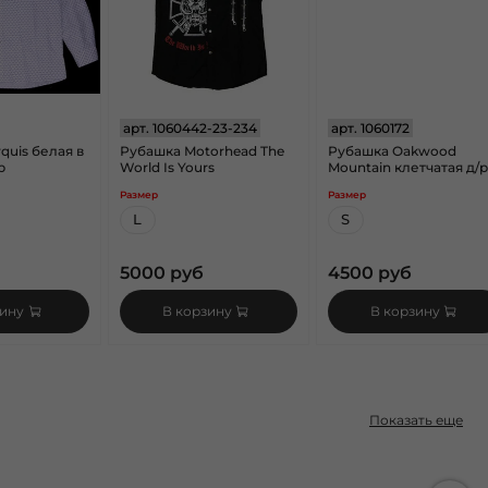
арт.
1060442-23-234
арт.
1060172
quis белая в
Рубашка Motorhead The
Рубашка Oakwood
р
World Is Yours
Mountain клетчатая д/р
Размер
Размер
L
S
5000 руб
4500 руб
зину
В корзину
В корзину
Показать еще