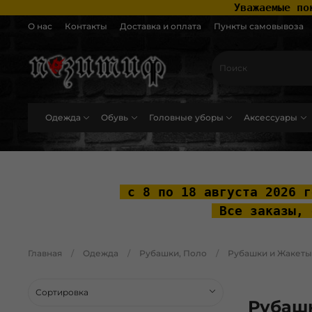
 Уважаемые по
О нас
Контакты
Доставка и оплата
Пункты самовывоза
Одежда
Обувь
Головные уборы
Аксессуары
.widget-type_widget_v4_header_2_2ceac6a4533fc7a1fd6a391cb99fc4fc .layo
 с 8 по 18 августа 2026 г
 Все заказы, 
Главная
Одежда
Рубашки, Поло
Рубашки и Жакеты
Рубашк