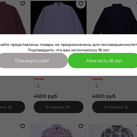
сайте представлены товары не предназначены для несовершеннолет
Подтвердите, что вам исполнилось 18 лет
Покинуть сайт
Мне есть 18 лет
арт.
1060118
арт.
1060108
iel Cremieux
Рубашка Daniel Cremieux
Рубашка Daniel Cremie
ордо д/р
клетчатая голубая д/р
черная д/р
Размер
Размер
L
L
4500 руб
4500 руб
зину
В корзину
В корзину