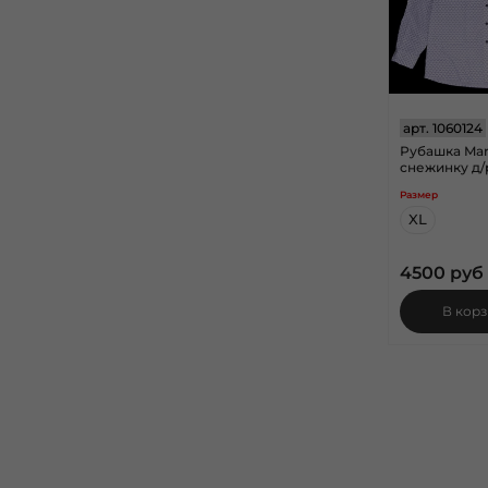
арт.
1060124
Рубашка Mar
снежинку д/
Размер
XL
4500 руб
В кор