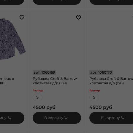
арт.
1060169
арт.
1060170
mieux в
Рубашка Croft & Barrow
Рубашка Croft & Barro
110)
клетчатая д/р (169)
клетчатая д/р (170)
Размер
Размер
S
S
4500 руб
4500 руб
зину
В корзину
В корзину