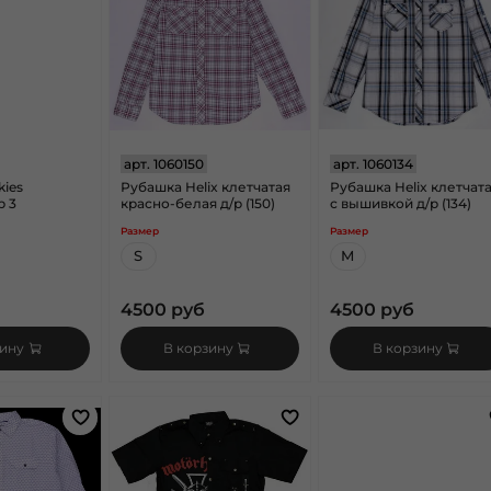
арт.
1060150
арт.
1060134
kies
Рубашка Helix клетчатая
Рубашка Helix клетчат
р 3
красно-белая д/р (150)
с вышивкой д/р (134)
Размер
Размер
S
M
4500 руб
4500 руб
зину
В корзину
В корзину