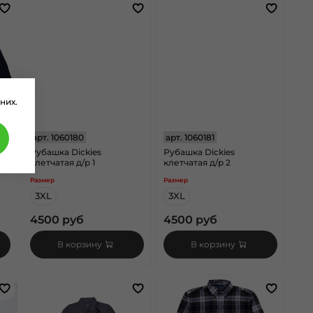
них.
арт.
1060180
арт.
1060181
ux
Рубашка Dickies
Рубашка Dickies
клетчатая д/р 1
клетчатая д/р 2
Размер
Размер
3XL
3XL
4500 руб
4500 руб
В корзину
В корзину