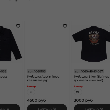
-035
арт.
1060103
арт.
1060416-17-067
coast
Рубашка Austin Reed
Рубашка Biker (Байкер
клетчатая д/р
до мозга и костей)
Размер
Размер
M
XL
4500 руб
3000 руб
зину
В корзину
В корзину