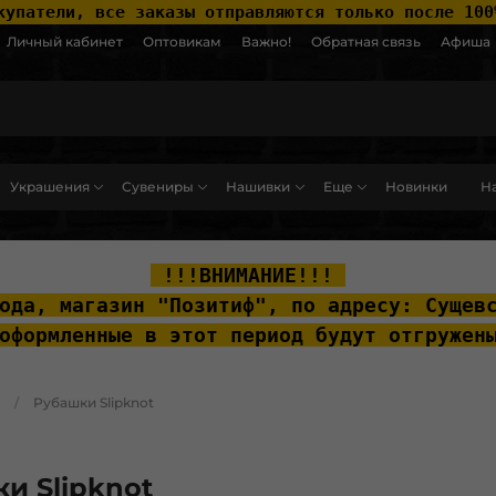
купатели, все заказы отправляются только после 100
Личный кабинет
Оптовикам
Важно!
Обратная связь
Афиша
Украшения
Сувениры
Нашивки
Еще
Новинки
На
ut__content { padding-top: 20px; }
 !!!ВНИМАНИЕ!!! 
ода, м
агазин "Позитиф", по адресу: Сущев
оформленные в этот период будут отгружен
Рубашки Slipknot
и Slipknot