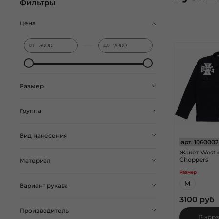
Фильтры
Цена
—
от
до
Размер
Группа
Вид нанесения
арт.
1060002
Жакет West 
Choppers
Материал
Размер
M
Вариант рукава
3100 руб
Производитель
В кор