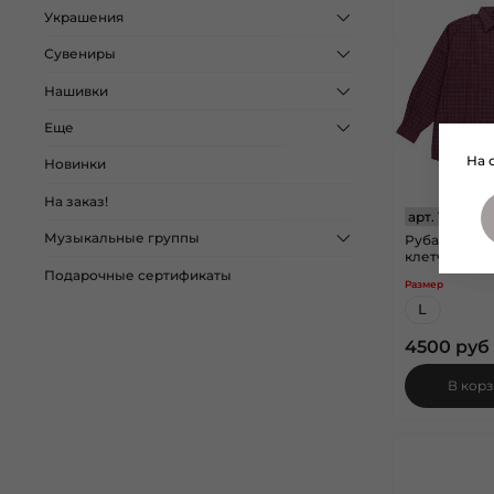
Украшения
Сувениры
Нашивки
Еще
На 
Новинки
На заказ!
арт.
1060115
Музыкальные группы
Рубашка Dan
клетчатая б
Подарочные сертификаты
Размер
L
4500 руб
В кор