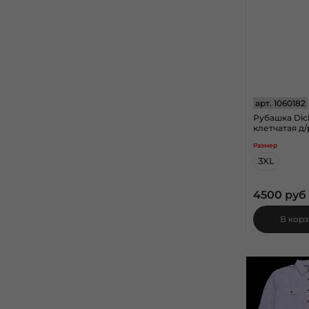
арт.
1060182
Рубашка Dic
клетчатая д/
Размер
3XL
4500 руб
В кор