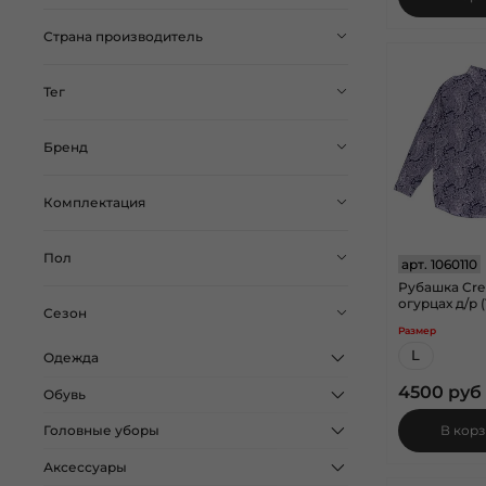
Страна производитель
Тег
Бренд
Комплектация
Пол
арт.
1060110
Рубашка Cre
огурцах д/р (
Сезон
Размер
L
Одежда
4500 руб
Обувь
В кор
Головные уборы
Аксессуары