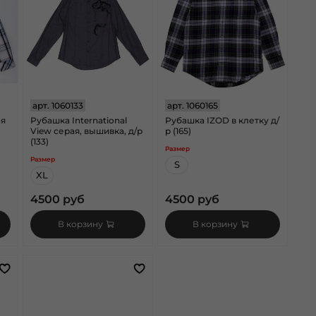
арт.
1060133
арт.
1060165
ая
Рубашка International
Рубашка IZOD в клетку д/
View серая, вышивка, д/р
р (165)
(133)
Размер
Размер
S
XL
4500 руб
4500 руб
В корзину
В корзину