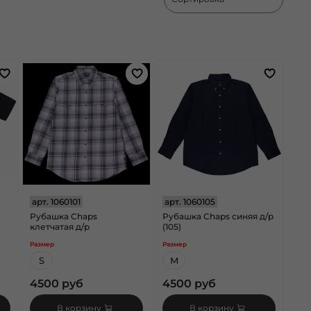
арт.
1060101
арт.
1060105
Рубашка Chaps
Рубашка Chaps синяя д/р
клетчатая д/р
(105)
Размер
Размер
S
M
4500 руб
4500 руб
В корзину
В корзину