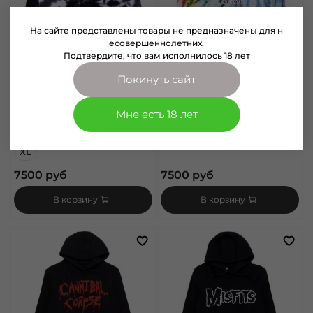
На сайте представлены товары не предназначены для н
есовершеннолетних.
Подтвердите, что вам исполнилось 18 лет
Покинуть сайт
арт.
1053003
арт.
1053038
Толстовка Худи AC/DC Back in
Толстовка Худи AC/DC est. 1973
Black варенка черно-белая
(038)
Мне есть 18 лет
(003)
Размер
Размер
S
M
L
XL
7500 руб
7500 руб
В корзину
В корзину