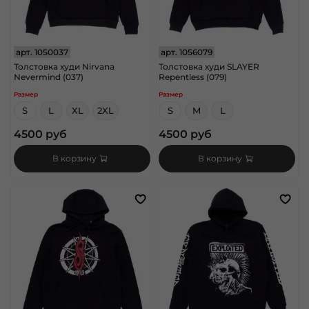
арт.
1050037
арт.
1056079
Толстовка худи Nirvana
Толстовка худи SLAYER
Nevermind (037)
Repentless (079)
Размер
Размер
S
L
XL
2XL
S
M
L
4500 руб
4500 руб
В корзину
В корзину