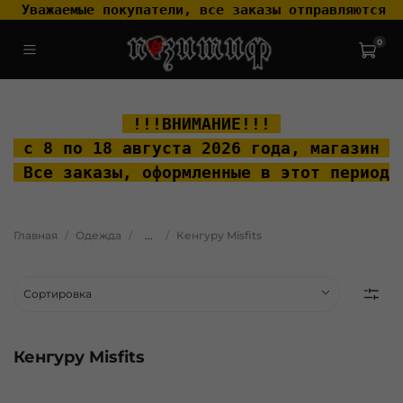
 Уважаемые покупатели, все заказы отправляются т
0
.widget-type_widget_v4_header_2_2ceac6a4533fc7a1fd6a391cb99fc4fc
.layout__content { padding-top: 20px; }
 !!!ВНИМАНИЕ!!! 
 с 8 по 18 августа 2026 года, м
агазин "
 Все заказы, оформленные в этот период 
Главная
Одежда
...
Кенгуру Misfits
Кенгуру Misfits