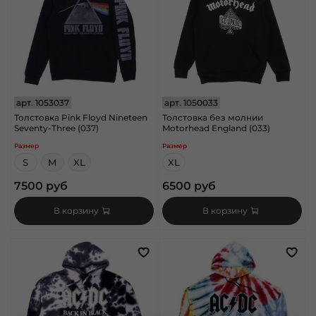
арт.
1053037
арт.
1050033
Толстовка Pink Floyd Nineteen
Толстовка без молнии
Seventy-Three (037)
Motorhead England (033)
Размер
Размер
S
M
XL
XL
7500 руб
6500 руб
В корзину
В корзину