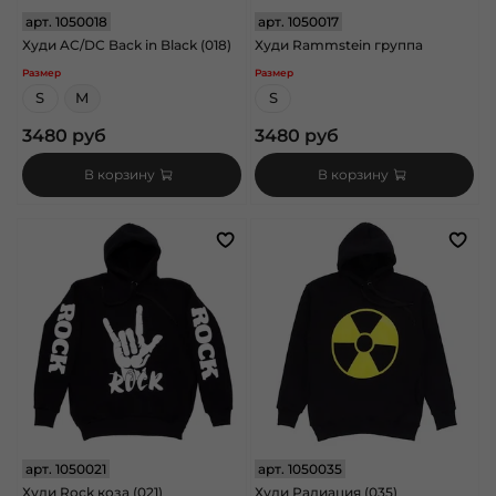
арт.
1050018
арт.
1050017
Худи AC/DC Back in Black (018)
Худи Rammstein группа
Размер
Размер
S
M
S
3480 руб
3480 руб
В корзину
В корзину
арт.
1050021
арт.
1050035
Худи Rock коза (021)
Худи Радиация (035)