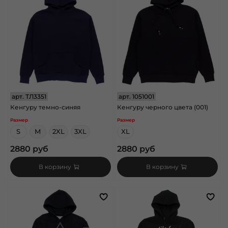
арт.
ТЛ3351
арт.
1051001
Кенгуру темно-синяя
Кенгуру черного цвета (001)
Размер
Размер
S
M
2XL
3XL
XL
2880 руб
2880 руб
В корзину
В корзину