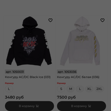
арт.
1050031
арт.
1053036
Кенгуру AC/DC Black Ice (031)
Кенгуру AC/DC белая (036)
Размер
Размер
L
S
M
L
XL
2XL
3480 руб
7500 руб
В корзину
В корзину