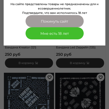
На сайте представлены товары не предназначены для н
есовершеннолетних.
Подтвердите, что вам исполнилось 18 лет
Покинуть сайт
Мне есть 18 лет
арт.
1111029-121
арт.
1111043-135
Бандана Kreator (121)
Бандана Led Zeppelin (135)
250 руб
250 руб
В корзину
В корзину