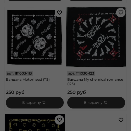
арт.
1111003-113
арт.
1111030-123
Бандана Motorhead (113)
Бандана My chemical romance
(123)
250 руб
250 руб
В корзину
В корзину