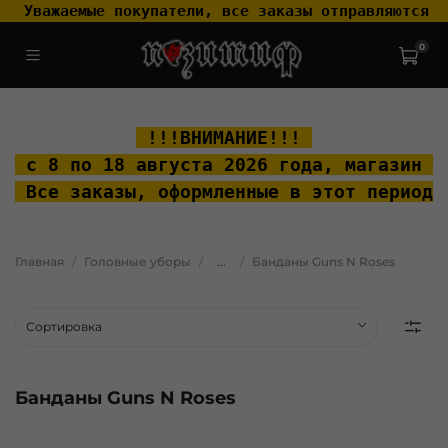
 Уважаемые покупатели, все заказы отправляются т
0
.widget-type_widget_v4_header_2_2ceac6a4533fc7a1fd6a391cb99fc4fc
.layout__content { padding-top: 20px; }
 !!!ВНИМАНИЕ!!! 
 с 8 по 18 августа 2026 года, м
агазин "
 Все заказы, оформленные в этот период 
Главная
Головные уборы
...
Банданы Guns N Roses
Банданы Guns N Roses