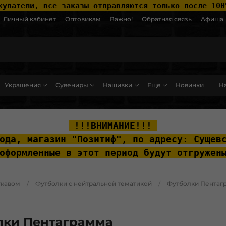
купатели, все заказы отправляются только после 100
Личный кабинет
Оптовикам
Важно!
Обратная связь
Афиша
Украшения
Сувениры
Нашивки
Еще
Новинки
На
ut__content { padding-top: 20px; }
 !!!ВНИМАНИЕ!!! 
ода, м
агазин "Позитиф", по адресу: Сущев
оформленные в этот период будут отгружен
укавом
Футболки с нейтральной тематикой
Футболки Пентаг
лки Пентаграмма