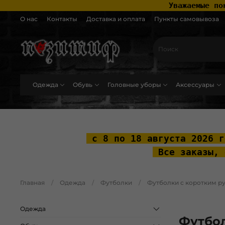
 Уважаемые по
О нас
Контакты
Доставка и оплата
Пункты самовывоза
Одежда
Обувь
Головные уборы
Аксессуары
.widget-type_widget_v4_header_2_2ceac6a4533fc7a1fd6a391cb99fc4fc .layo
 с 8 по 18 августа 2026 г
 Все заказы, 
Главная
Одежда
Футболки
Футболки с коротким р
Одежда
Футбо