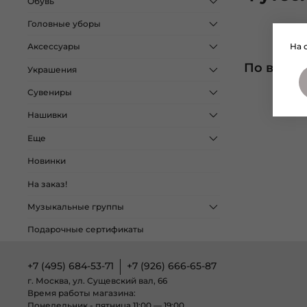
Обувь
Головные уборы
На 
Аксессуары
По вашем
Украшения
Сувениры
Нашивки
Еще
Новинки
На заказ!
Музыкальные группы
Подарочные сертификаты
+7 (495) 684-53-71
+7 (926) 666-65-87
г. Москва, ул. Сущевский вал, 66
Время работы магазина:
Понедельник - пятница 11:00 — 19:00,