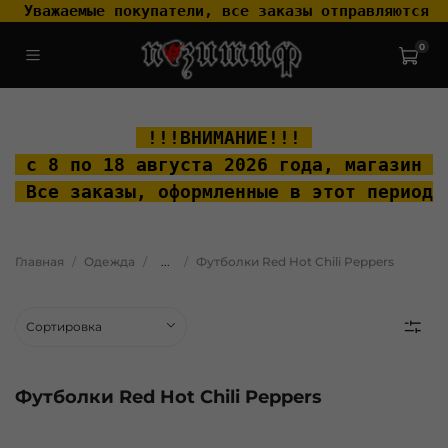
 Уважаемые покупатели, все заказы отправляются т
0
.widget-type_widget_v4_header_2_2ceac6a4533fc7a1fd6a391cb99fc4fc
.layout__content { padding-top: 20px; }
 !!!ВНИМАНИЕ!!! 
 с 8 по 18 августа 2026 года, м
агазин "
 Все заказы, оформленные в этот период 
Главная
Одежда
...
Футболки Red Hot Chili Peppers
Футболки Red Hot Chili Peppers