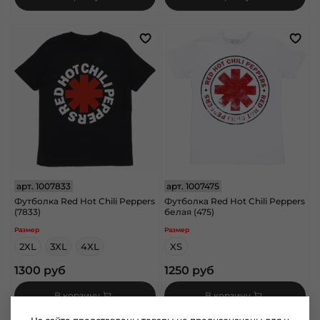
арт.
1007833
арт.
1007475
Футболка Red Hot Chili Peppers
Футболка Red Hot Chili Peppers
(7833)
белая (475)
Размер
Размер
2XL
3XL
4XL
XS
1300 руб
1250 руб
В корзину
В корзину