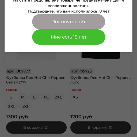
На сайте представлены товары не предназначены для н
есовершеннолетних.
Подтвердите, что вам исполнилось 18 лет
Покинуть сайт
Мне есть 18 лет
арт.
1007777
арт.
ФУ723
Футболка Red Hot Chili Peppers
Футболка Red Hot Chili Peppers
белая (777)
лого
Размер
Размер
S
M
L
XL
2XL
XS
3XL
4XL
1300 руб
1200 руб
В корзину
В корзину