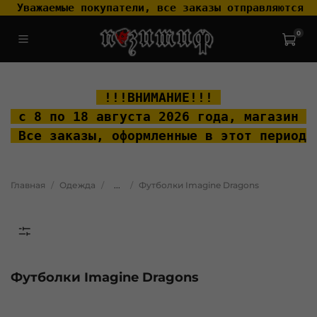
 Уважаемые покупатели, все заказы отправляются т
0
.widget-type_widget_v4_header_2_2ceac6a4533fc7a1fd6a391cb99fc4fc
.layout__content { padding-top: 20px; }
 !!!ВНИМАНИЕ!!! 
 с 8 по 18 августа 2026 года, м
агазин "
 Все заказы, оформленные в этот период 
Главная
Одежда
...
Футболки Imagine Dragons
Футболки Imagine Dragons