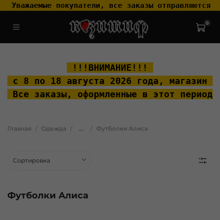
 Уважаемые покупатели, все заказы отправляются т
0
.widget-type_widget_v4_header_2_2ceac6a4533fc7a1fd6a391cb99fc4fc
.layout__content { padding-top: 20px; }
 !!!ВНИМАНИЕ!!! 
 с 8 по 18 августа 2026 года, м
агазин "
 Все заказы, оформленные в этот период 
Главная
Одежда
...
Футболки Алиса
Футболки Алиса