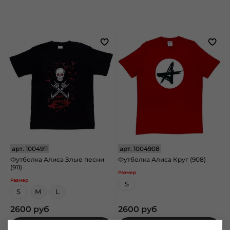
арт.
1004911
арт.
1004908
Футболка Алиса Злые песни
Футболка Алиса Круг (908)
(911)
Размер
Размер
S
S
M
L
2600 руб
2600 руб
В корзину
В корзину